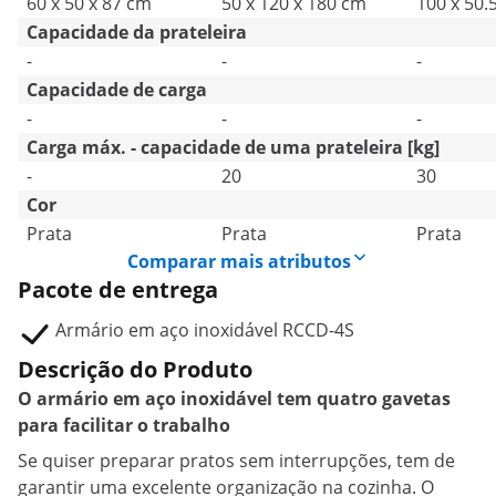
60 x 50 x 87 cm
50 x 120 x 180 cm
100 x 50.
Capacidade da prateleira
-
-
-
Capacidade de carga
-
-
-
Carga máx. - capacidade de uma prateleira [kg]
-
20
30
Cor
Prata
Prata
Prata
Comparar mais atributos
Pacote de entrega
Armário em aço inoxidável RCCD-4S
Descrição do Produto
O armário em aço inoxidável tem quatro gavetas
para facilitar o trabalho
Se quiser preparar pratos sem interrupções, tem de
garantir uma excelente organização na cozinha. O