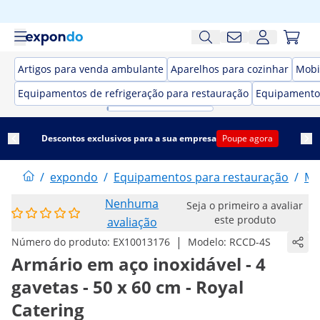
Artigos para venda ambulante
Aparelhos para cozinhar
Mobi
Equipamentos de refrigeração para restauração
Equipamento
Descontos exclusivos para a sua empresa
Poupe agora
/
expondo
/
Equipamentos para restauração
/
Mo
Nenhuma
Seja o primeiro a avaliar
este produto
avaliação
|
Número do produto:
EX10013176
Modelo:
RCCD-4S
Armário em aço inoxidável - 4
gavetas - 50 x 60 cm - Royal
Catering