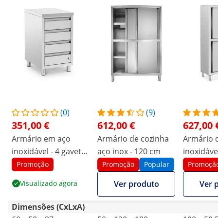
(0)
(9)
351,00 €
612,00 €
627,00 
Armário em aço
Armário de cozinha
Armário 
inoxidável - 4 gavetas
aço inox - 120 cm
inoxidáve
- 50 x 60 cm - Royal
500 x 18
Promoção
Promoção
Popular
Promoçã
Catering
Royal Cat
Visualizado agora
Ver produto
Ver 
Dimensões (CxLxA)