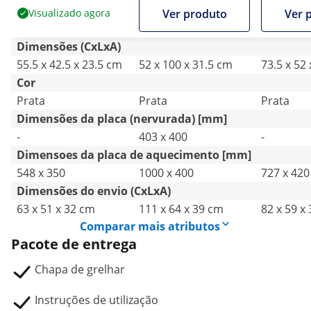
W
W
Visualizado agora
Ver produto
Ver 
Dimensões (CxLxA)
55.5 x 42.5 x 23.5 cm
52 x 100 x 31.5 cm
73.5 x 52
Cor
Prata
Prata
Prata
Dimensões da placa (nervurada) [mm]
-
403 x 400
-
Dimensoes da placa de aquecimento [mm]
548 x 350
1000 x 400
727 x 420
Dimensões do envio (CxLxA)
63 x 51 x 32 cm
111 x 64 x 39 cm
82 x 59 x
Comparar mais atributos
Pacote de entrega
Chapa de grelhar
Instruções de utilização