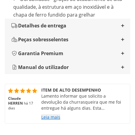
qualidade, à estrutura em aço inoxidável e à
chapa de ferro fundido para grelhar
Detalhes de entrega
Peças sobresselentes
Garantia Premium
Manual do utilizador
ITEM DE ALTO DESEMPENHO
Lamento informar que solicito a
Claude
devolução da churrasqueira que me foi
HERREN
há 17
entregue há alguns dias. Esta
dias
churrasqueira não se destina a
Leia mais
entusiastas ocasionais do churrasco; ela
foi projetada para verdadeiros
profissionais. Dediquei tempo para