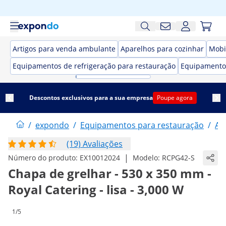
Artigos para venda ambulante
Aparelhos para cozinhar
Mobi
Equipamentos de refrigeração para restauração
Equipamento
Descontos exclusivos para a sua empresa
Poupe agora
/
expondo
/
Equipamentos para restauração
/
Ap
(19) Avaliações
|
Número do produto:
EX10012024
Modelo:
RCPG42-S
Chapa de grelhar - 530 x 350 mm -
Royal Catering - lisa - 3,000 W
1/5