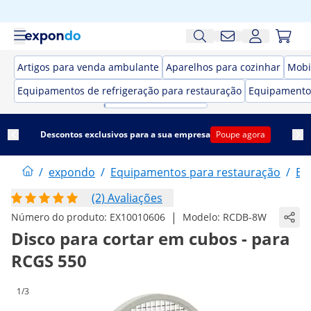
Artigos para venda ambulante
Aparelhos para cozinhar
Mobi
Equipamentos de refrigeração para restauração
Equipamento
Descontos exclusivos para a sua empresa
Poupe agora
/
expondo
/
Equipamentos para restauração
/
El
(2) Avaliações
|
Número do produto:
EX10010606
Modelo:
RCDB-8W
Disco para cortar em cubos - para
RCGS 550
1/3