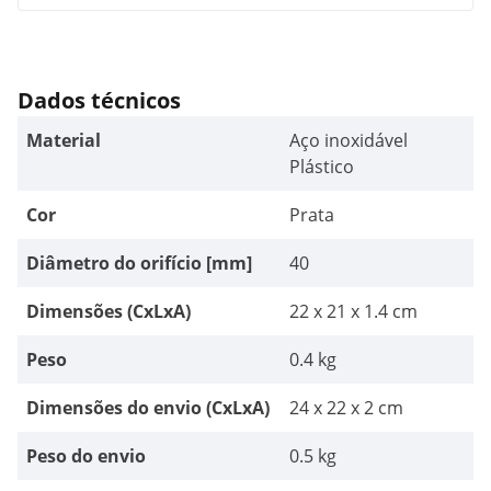
Dados técnicos
Material
Aço inoxidável
Plástico
Cor
Prata
Diâmetro do orifício [mm]
40
Dimensões (CxLxA)
22 x 21 x 1.4 cm
Peso
0.4 kg
Dimensões do envio (CxLxA)
24 x 22 x 2 cm
Peso do envio
0.5 kg