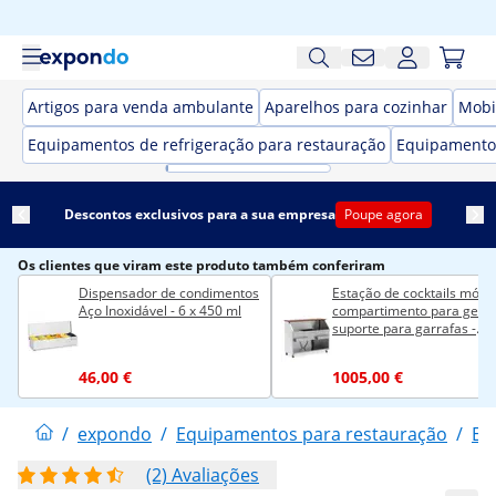
Artigos para venda ambulante
Aparelhos para cozinhar
Mobi
Equipamentos de refrigeração para restauração
Equipamento
Descontos exclusivos para a sua empresa
Poupe agora
Os clientes que viram este produto também conferiram
Dispensador de condimentos
Estação de cocktails móvel
Aço Inoxidável - 6 x 450 ml
compartimento para gelo 
suporte para garrafas -
balcão de 150 cm com
aspeto de madeira - Royal
46,00 €
1005,00 €
Catering
/
expondo
/
Equipamentos para restauração
/
Eq
(2) Avaliações