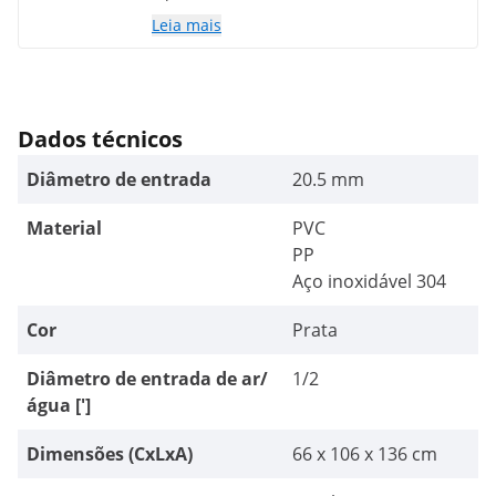
para um bar de coquetéis! Nível
Leia mais
qualidade/preço muito bom investimento!
Dados técnicos
Diâmetro de entrada
20.5 mm
Material
PVC
PP
Aço inoxidável 304
Cor
Prata
Diâmetro de entrada de ar/
1/2
água [']
Dimensões (CxLxA)
66 x 106 x 136 cm