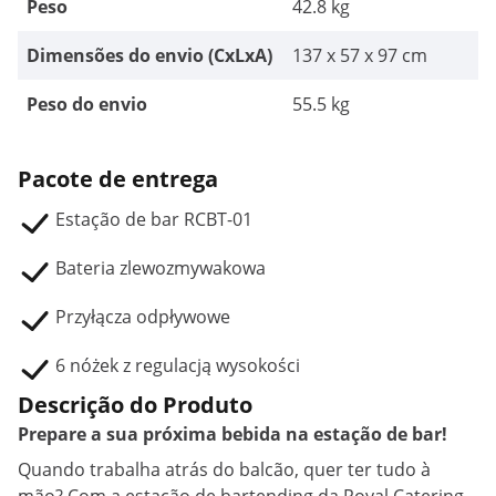
Peso
42.8 kg
Dimensões do envio (CxLxA)
137 x 57 x 97 cm
Peso do envio
55.5 kg
Pacote de entrega
Estação de bar RCBT-01
Bateria zlewozmywakowa
Przyłącza odpływowe
6 nóżek z regulacją wysokości
Descrição do Produto
Prepare a sua próxima bebida na estação de bar!
Quando trabalha atrás do balcão, quer ter tudo à