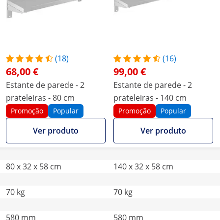
(18)
(16)
68,00 €
99,00 €
Estante de parede - 2
Estante de parede - 2
prateleiras - 80 cm
prateleiras - 140 cm
Promoção
Popular
Promoção
Popular
Ver produto
Ver produto
80 x 32 x 58 cm
140 x 32 x 58 cm
70 kg
70 kg
580 mm
580 mm