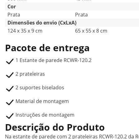
Cor
Prata
Prata
Dimensões do envio (CxLxA)
124 x 35 x 9 cm
65 x 55 x 8 cm
Pacote de entrega
1 Estante de parede RCWR-120.2
2 prateleiras
2 suportes biselados
Material de montagem
Instruções de montagem
Descrição do Produto
Na estante de parede com 2 prateleiras RCWR-120.2 da R