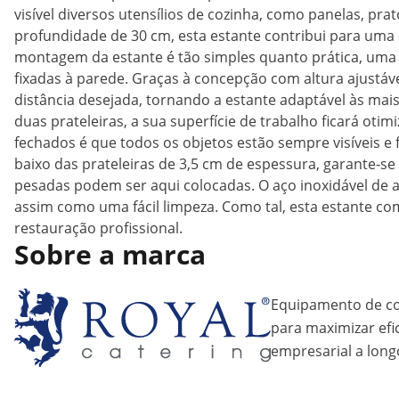
visível diversos utensílios de cozinha, como panelas, p
profundidade de 30 cm, esta estante contribui para uma
montagem da estante é tão simples quanto prática, uma v
fixadas à parede. Graças à concepção com altura ajustá
distância desejada, tornando a estante adaptável às mai
duas prateleiras, a sua superfície de trabalho ficará oti
fechados é que todos os objetos estão sempre visíveis e 
baixo das prateleiras de 3,5 cm de espessura, garante-s
pesadas podem ser aqui colocadas. O aço inoxidável de 
assim como uma fácil limpeza. Como tal, esta estante co
restauração profissional.
Sobre a marca
Equipamento de coz
para maximizar efic
empresarial a long