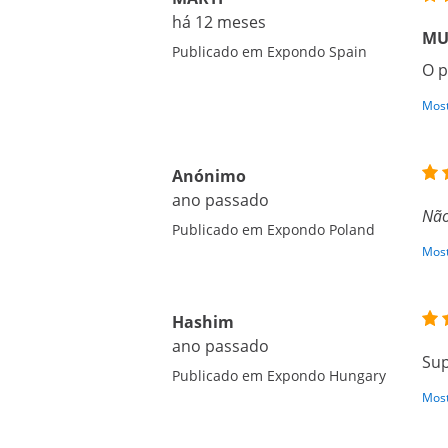
há 12 meses
MU
Publicado em Expondo Spain
O p
Most
Anónimo
ano passado
Não
Publicado em Expondo Poland
Most
Hashim
ano passado
Su
Publicado em Expondo Hungary
Most