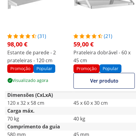
(31)
(21)
98,00 €
59,00 €
Estante de parede - 2
Prateleira dobrável - 60 x
prateleiras - 120 cm
45 cm
Promoção
Popular
Promoção
Popular
Visualizado agora
Ver produto
Dimensões (CxLxA)
120 x 32 x 58 cm
45 x 60 x 30 cm
Carga máx.
70 kg
40 kg
Comprimento da guia
580 mm
45 mm