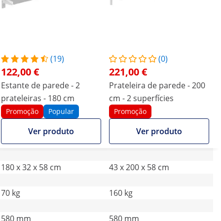
(19)
(0)
122,00 €
221,00 €
Estante de parede - 2
Prateleira de parede - 200
prateleiras - 180 cm
cm - 2 superfícies
Promoção
Popular
Promoção
Ver produto
Ver produto
180 x 32 x 58 cm
43 x 200 x 58 cm
70 kg
160 kg
580 mm
580 mm