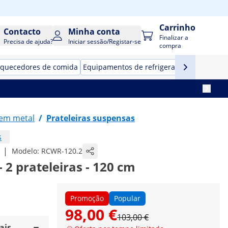
Carrinho
Contacto
Minha conta
Finalizar a
Precisa de ajuda?
Iniciar sessão/Registar-se
compra
quecedores de comida
Equipamentos de refrigeração para resta
 em metal
/
Prateleiras suspensas
s
|
Modelo:
RCWR-120.2
 2 prateleiras - 120 cm
Promoção
Popular
98,00 €
103,00 €
ais