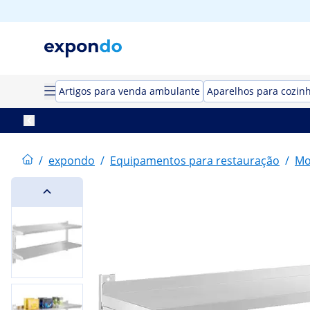
Artigos para venda ambulante
Aparelhos para cozin
/
expondo
/
Equipamentos para restauração
/
Mo