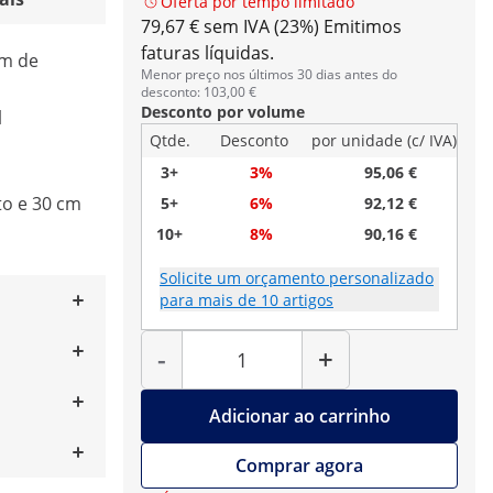
Oferta por tempo limitado
79,67 € sem IVA (23%)
Emitimos
faturas líquidas.
cm de
Menor preço nos últimos 30 dias antes do
desconto: 103,00 €
Desconto por volume
l
Qtde.
Desconto
por unidade (c/ IVA)
3+
3%
95,06 €
o e 30 cm
5+
6%
92,12 €
10+
8%
90,16 €
Solicite um orçamento personalizado
para mais de 10 artigos
Quantidade
-
+
Adicionar ao carrinho
Comprar agora