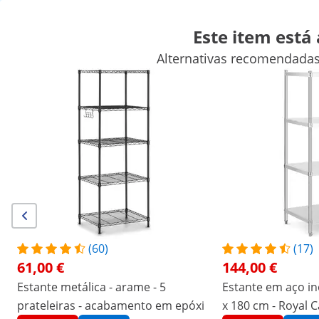
Este item está
Alternativas recomendadas
Artigos para venda ambulante
Aparelhos para cozinhar
Mobi
Equipamentos de refrigeração para restauração
Equipamento
Descontos exclusivos para a sua empresa
Poupe agora
/
expondo
/
Equipamentos para restauração
/
Mo
(6) Avaliações
Número do produto:
Modelo:
RCMR-
|
EX10012534
1800P52
Estante metálica - 45 x 35 x 152 cm
(60)
(17)
61,00 €
144,00 €
- 100 kg - Royal Catering
Estante metálica - arame - 5
Estante em aço ino
prateleiras - acabamento em epóxi
x 180 cm - Royal C
1/5