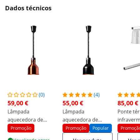
Dados técnicos
(0)
(4)
59,00 €
55,00 €
85,00 €
Lâmpada
Lâmpada
Ponte té
aquecedora de
aquecedora de
infraverm
alimentos - aspeto
alimentos - preto
altura aju
Promoção
Promoção
Popular
Promoçã
bronze - 17,5 x 17,5 x
mate - 17 x 17 x 28,5
Royal Cat