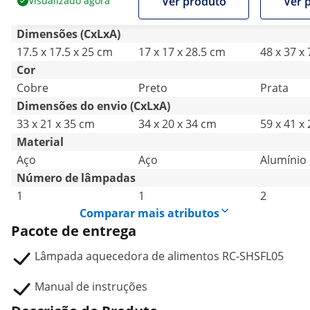
Visualizado agora
Ver produto
Ver 
25 cm - Royal
cm - Royal Catering -
lâmpadas
Catering - Aço -
Aço - ajustável em
Dimensões (CxLxA)
ajustável em altura
altura
17.5 x 17.5 x 25 cm
17 x 17 x 28.5 cm
48 x 37 x
Cor
Cobre
Preto
Prata
Dimensões do envio (CxLxA)
33 x 21 x 35 cm
34 x 20 x 34 cm
59 x 41 x
Material
Aço
Aço
Alumínio
Número de lâmpadas
1
1
2
Comparar mais atributos
Pacote de entrega
Lâmpada aquecedora de alimentos RC-SHSFL05
Manual de instruções