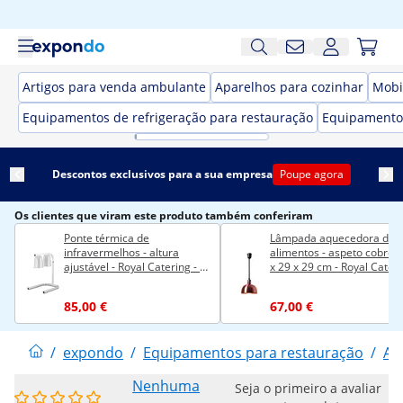
Artigos para venda ambulante
Aparelhos para cozinhar
Mobi
Equipamentos de refrigeração para restauração
Equipamento
Descontos exclusivos para a sua empresa
Poupe agora
Os clientes que viram este produto também conferiram
Ponte térmica de
Lâmpada aquecedora de
infravermelhos - altura
alimentos - aspeto cobre -
ajustável - Royal Catering - 2
x 29 x 29 cm - Royal Cater
lâmpadas - alumínio
- Aço - ajustável em altura
85,00 €
67,00 €
/
expondo
/
Equipamentos para restauração
/
Aq
Nenhuma
Seja o primeiro a avaliar