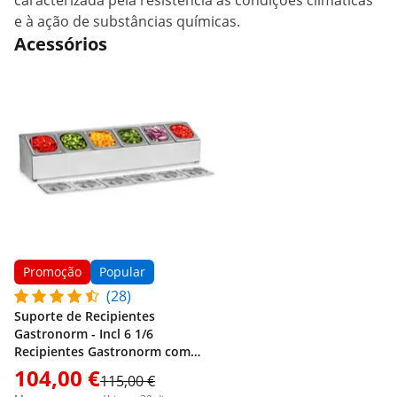
caracterizada pela resistência às condições climáticas
e à ação de substâncias químicas.
Acessórios
Promoção
Popular
(28)
Suporte de Recipientes
Gastronorm - Incl 6 1/6
Recipientes Gastronorm com
Tampas
104,00 €
115,00 €