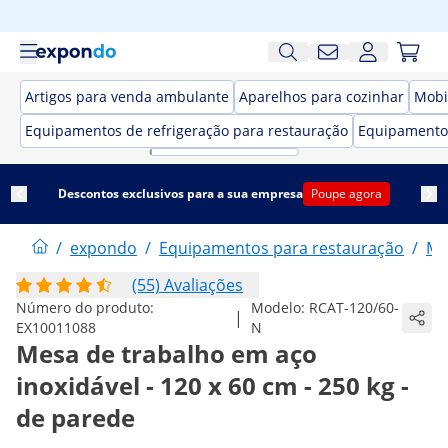
Artigos para venda ambulante
Aparelhos para cozinhar
Mobi
Equipamentos de refrigeração para restauração
Equipamento
Descontos exclusivos para a sua empresa
Poupe agora
/
expondo
/
Equipamentos para restauração
/
Mo
(55) Avaliações
Número do produto:
Modelo:
RCAT-120/60-
|
EX10011088
N
Mesa de trabalho em aço
inoxidável - 120 x 60 cm - 250 kg -
de parede