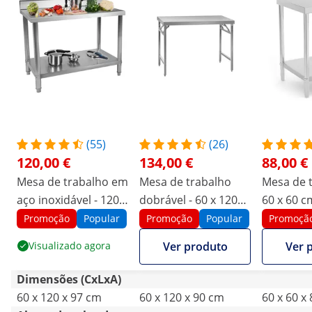
(55)
(26)
120,00 €
134,00 €
88,00 €
Mesa de trabalho em
Mesa de trabalho
Mesa de t
aço inoxidável - 120 x
dobrável - 60 x 120
60 x 60 cm
60 cm - 250 kg - de
cm - aço inoxidável
aço inoxi
Promoção
Popular
Promoção
Popular
Promoçã
parede
Visualizado agora
Ver produto
Ver 
Dimensões (CxLxA)
60 x 120 x 97 cm
60 x 120 x 90 cm
60 x 60 x