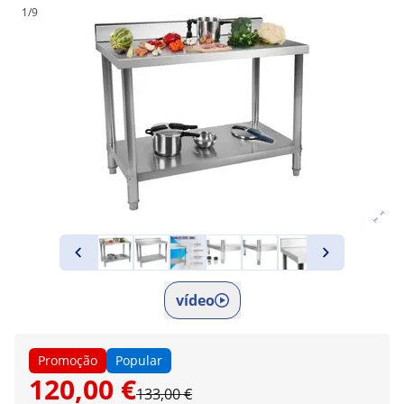
1/9
vídeo
Promoção
Popular
120,00 €
133,00 €