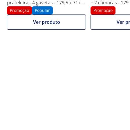
prateleira - 4 gavetas - 179,5 x 71 cm
+ 2 câmaras - 179 
- Classe B - Aço inoxidável - Royal
Catering
Promoção
Popular
Promoção
1/7
Catering
Ver produto
Ver p
Informações sobre o cartão do produto