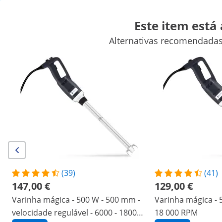
Este item está
Alternativas recomendadas
Artigos para venda ambulante
Aparelhos para cozinhar
Mobi
Equipamentos de refrigeração para restauração
Equipamento
Descontos exclusivos para a sua empresa
Poupe agora
/
expondo
/
Equipamentos para restauração
/
El
(3) Avaliações
Número do produto:
Modelo:
RCSM-450-
|
EX10012281
235
Varinha mágica - Royal Catering -
(39)
(41)
147,00 €
129,00 €
450 W - 350 mm - 4000-16000 rpm
Varinha mágica - 500 W - 500 mm -
Varinha mágica - 
velocidade regulável - 6000 - 18000
18 000 RPM
1/5