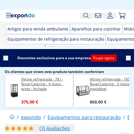
Artigos para venda ambulante
Aparelhos para cozinhar
Mobi
Equipamentos de refrigeração para restauração
Equipamento
Descontos exclusivos para a sua empresa
Poupe agora
Os clientes que viram este produto também conferiram
Vitrine refrigerada - 78 l -
Vitrine refrigerada - 160 l -
Royal Catering - 4 níveis -
Royal Catering - 3 níveis - 
preta - fechada
inoxidável
375,00 €
860,00 €
/
expondo
/
Equipamentos para restauração
/
Eq
(3) Avaliações