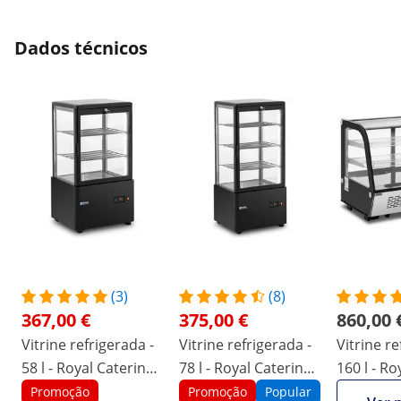
Dados técnicos
(3)
(8)
367,00 €
375,00 €
860,00 
Vitrine refrigerada -
Vitrine refrigerada -
Vitrine re
58 l - Royal Catering -
78 l - Royal Catering -
160 l - Ro
3 níveis - preta -
4 níveis - preta -
- 3 níveis
Promoção
Promoção
Popular