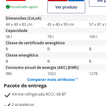
Ver 
fechada
fechada
inoxidáve
Visualizado agora
Ver produto
Dimensões (CxLxA)
44 x 40 x 83 cm
45 x 40 x 99 cm
57 x 87 x
Capacidade
58 l
78 l
160 l
Classe de certificado energético
B
B
B
Classe energética
B
B
B
Consumo anual de energia (AEC) [kWh]
986
1022
1278
Comparar mais atributos
Pacote de entrega
Vitrine refrigerada RCCC-58-BT
2 prateleiras