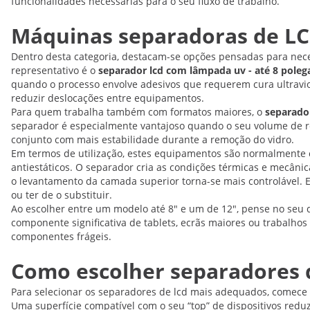
funcionalidades necessárias para o seu fluxo de trabalho.
Máquinas separadoras de LC
Dentro desta categoria, destacam-se opções pensadas para nece
representativo é o
separador lcd com lâmpada uv - até 8 poleg
quando o processo envolve adesivos que requerem cura ultravi
reduzir deslocações entre equipamentos.
Para quem trabalha também com formatos maiores, o
separador
separador é especialmente vantajoso quando o seu volume de re
conjunto com mais estabilidade durante a remoção do vidro.
Em termos de utilização, estes equipamentos são normalmente c
antiestáticos. O separador cria as condições térmicas e mecâni
o levantamento da camada superior torna-se mais controlável. E
ou ter de o substituir.
Ao escolher entre um modelo até 8" e um de 12", pense no seu di
componente significativa de tablets, ecrãs maiores ou trabalh
componentes frágeis.
Como escolher separadores d
Para selecionar os separadores de lcd mais adequados, comece
Uma superfície compatível com o seu “top” de dispositivos reduz