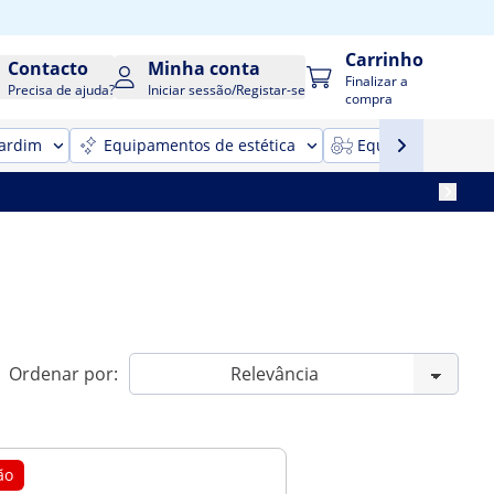
Carrinho
Contacto
Minha conta
Finalizar a
Precisa de ajuda?
Iniciar sessão/Registar-se
compra
jardim
Equipamentos de estética
Equipamentos para
Ordenar por:
ão