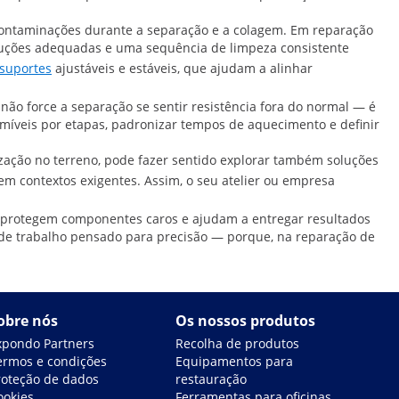
 contaminações durante a separação e a colagem. Em reparação
soluções adequadas e uma sequência de limpeza consistente
suportes
ajustáveis e estáveis, que ajudam a alinhar
ão force a separação se sentir resistência fora do normal — é
míveis por etapas, padronizar tempos de aquecimento e definir
ização no terreno, pode fazer sentido explorar também soluções
em contextos exigentes. Assim, o seu atelier ou empresa
, protegem componentes caros e ajudam a entregar resultados
 de trabalho pensado para precisão — porque, na reparação de
obre nós
Os nossos produtos
xpondo Partners
Recolha de produtos
ermos e condições
Equipamentos para
roteção de dados
restauração
ookies
Ferramentas para oficinas