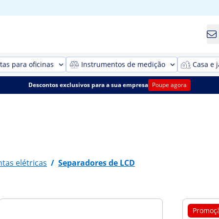
as para oficinas
Instrumentos de medição
Casa e 
Descontos exclusivos para a sua empresa
Poupe agora
tas elétricas
/
Separadores de LCD
Promoç