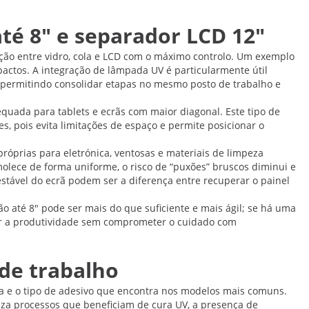
é 8" e separador LCD 12"
ação entre vidro, cola e LCD com o máximo controlo. Um exemplo
ctos. A integração de lâmpada UV é particularmente útil
 permitindo consolidar etapas no mesmo posto de trabalho e
uada para tablets e ecrãs com maior diagonal. Este tipo de
 pois evita limitações de espaço e permite posicionar o
óprias para eletrónica, ventosas e materiais de limpeza
molece de forma uniforme, o risco de “puxões” bruscos diminui e
stável do ecrã podem ser a diferença entre recuperar o painel
o até 8" pode ser mais do que suficiente e mais ágil; se há uma
ter a produtividade sem comprometer o cuidado com
de trabalho
a e o tipo de adesivo que encontra nos modelos mais comuns.
liza processos que beneficiam de cura UV, a presença de