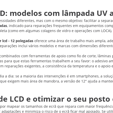
D: modelos com lâmpada UV at
ssidades diferentes, mas com o mesmo objetivo: facilitar a separ
adas
, indicado para reparações frequentes em equipamentos compa
oleta (como em algumas colagens de vidro e operações com LOCA),
 lcd - 12 polegadas
oferece uma área de trabalho mais ampla, adeq
parações inclui vários modelos e marcas com dimensões diferentes,
ombinados com ferramentas de apoio como fio de corte, lâminas pr
cas para que estas ferramentas trabalhem a seu favor: o adesivo a
m reparações exigentes, a consistência da temperatura e o apoio e
a a dia: se a maioria das intervenções é em smartphones, a soluçã
os que exigem mais área de manobra, a versão de 12" ajuda a man
e LCD e otimizar o seu posto 
 por mapear os tamanhos de ecrã que repara com maior frequênci
 adaptações e minimiza o risco de o ecrã ficar mal apoiado. Se uti