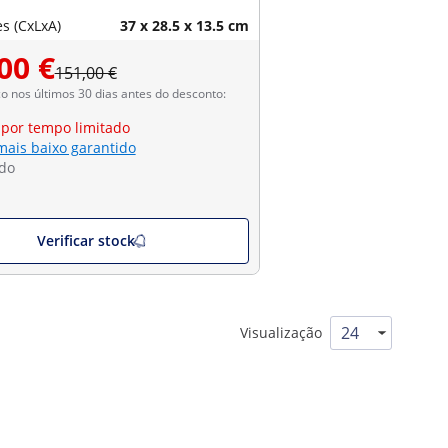
s (CxLxA)
37 x 28.5 x 13.5 cm
00 €
151,00 €
 nos últimos 30 dias antes do desconto:
 por tempo limitado
mais baixo garantido
do
Verificar stock
Visualização