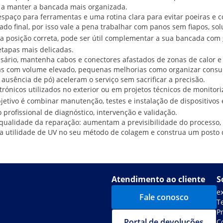
r a manter a bancada mais organizada.
 espaço para ferramentas e uma rotina clara para evitar poeiras e
ado final, por isso vale a pena trabalhar com panos sem fiapos, 
a posição correta, pode ser útil complementar a sua bancada com
tapas mais delicadas.
rio, mantenha cabos e conectores afastados de zonas de calor e n
inas com volume elevado, pequenas melhorias como organizar consu
ausência de pó) aceleram o serviço sem sacrificar a precisão.
rónicos utilizados no exterior ou em projetos técnicos de monitor
jetivo é combinar manutenção, testes e instalação de dispositivos 
ofissional de diagnóstico, intervenção e validação.
 qualidade da reparação: aumentam a previsibilidade do processo
e a utilidade de UV no seu método de colagem e construa um posto
Atendimento ao cliente
S
e
Fale conosco
T
P
Portal de devoluções
C