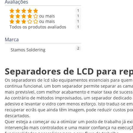
Avaliações
1
ou mais
1
ou mais
1
Todos os produtos avaliados
1
Marca
2
Stamos Soldering
Separadores de LCD para rep
Os separadores de lcd são equipamentos essenciais para quem f
continua funcional, um bom separador permite separar as camad
mais previsível, com melhor acabamento e maior taxa de sucess
Ao contrário de métodos improvisados, um separador dedicado 
adesivo e levantar o vidro com menos esforço. Isto traduz-se em
recuperar ecrãs que ainda têm imagem, pode reduzir custos por
descartados.
Quer esteja a começar ou a otimizar um posto de trabalho já exi
intervenção mais controlados e uma maior confiança na execuç