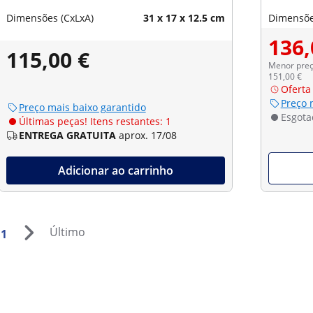
Dimensões (CxLxA)
31 x 17 x 12.5 cm
Dimensõe
136,
115,00 €
Menor preço
151,00 €
Oferta
Preço 
Preço mais baixo garantido
Esgota
Últimas peças! Itens restantes: 1
ENTREGA GRATUITA
aprox. 17/08
Adicionar ao carrinho
Último
1