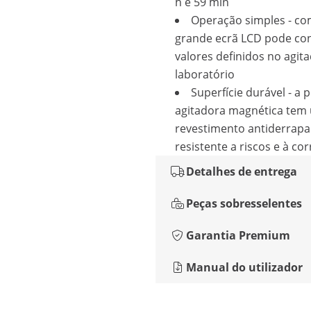
h e 59 min
Operação simples - co
grande ecrã LCD pode con
valores definidos no agit
laboratório
Superfície durável - a 
agitadora magnética tem
revestimento antiderrapa
resistente a riscos e à co
Detalhes de entrega
Peças sobresselentes
Garantia Premium
Manual do utilizador