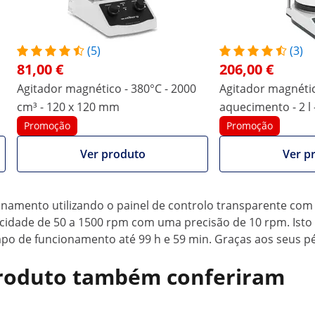
(5)
(3)
81,00 €
206,00 €
Agitador magnético - 380°C - 2000
Agitador magnéti
cipientes de grandes dimensões
cm³ - 120 x 120 mm
aquecimento - 2 l
Promoção
Promoção
laboratório com um agitador magnético de forma mais com
 agitador de 60 mm de diâmetro. A vareta misturadora tamb
Ver produto
Ver p
bstância. A placa de base tem um revestimento antiderrapa
ssiona com resultados de mistura precisos
ionamento utilizando o painel de controlo transparente com
ocidade de 50 a 1500 rpm com uma precisão de 10 rpm. Isto 
tempo de funcionamento até 99 h e 59 min. Graças aos seus 
 produto também conferiram