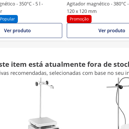
ético - 350°C - 5 l -
Agitador magnético - 380°C -
r
120 x 120 mm
Popular
Promoção
Ver produto
Ver produto
 cm
20 x 12 x 9 cm
ste item está atualmente fora de stoc
-
tivas recomendadas, selecionadas com base no seu in
-
-
-
Comparar mais atributos