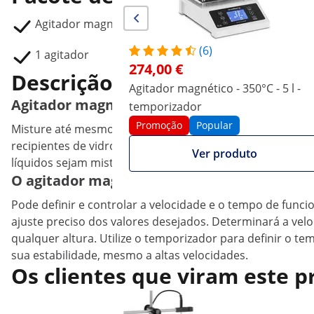
Agitador magnético SBS-MR-1500-1/10
(6)
1 agitador
274,00 €
Descrição do Produto
Agitador magnético - 350°C - 5 l -
Agitador magnético de laboratório para re
temporizador
Promoção
Popular
Misture até mesmo grandes volumes de líquidos no seu 
recipientes de vidro até 10 l permite a mistura com um
Ver produto
líquidos sejam misturados sem contacto direto com a su
O agitador magnético de laboratório impre
Pode definir e controlar a velocidade e o tempo de func
ajuste preciso dos valores desejados. Determinará a vel
qualquer altura. Utilize o temporizador para definir o 
sua estabilidade, mesmo a altas velocidades.
Os clientes que viram este