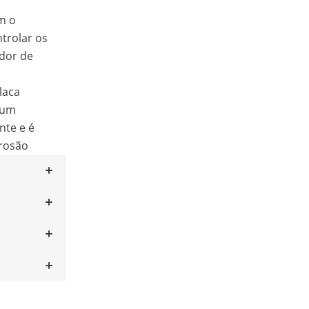
m o
trolar os
ador de
placa
 um
nte e é
rrosão