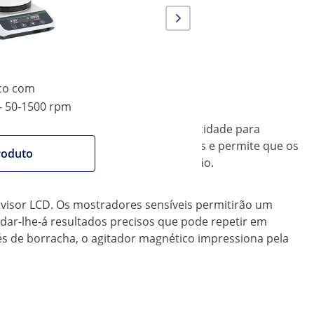
co com
 - 50-1500 rpm
pleta do que nunca. A base com capacidade para
ém pode rodar em recipientes fechados e permite que os
roduto
nte que também evita riscos e corrosão.
 visor LCD. Os mostradores sensíveis permitirão um
dar-lhe-á resultados precisos que pode repetir em
pés de borracha, o agitador magnético impressiona pela