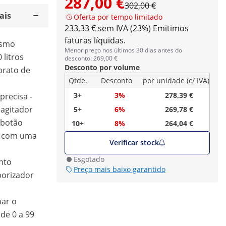
287,00 €
302,00 €
ais
Oferta por tempo limitado
233,33 € sem IVA (23%)
Emitimos
faturas líquidas.
esmo
Menor preço nos últimos 30 dias antes do
 litros
desconto: 269,00 €
Desconto por volume
prato de
Qtde.
Desconto
por unidade (c/ IVA)
3+
3%
278,39 €
precisa -
 agitador
5+
6%
269,78 €
 botão
10+
8%
264,04 €
m com uma
Verificar stock
Esgotado
nto
Preço mais baixo garantido
porizador
nar o
de 0 a 99