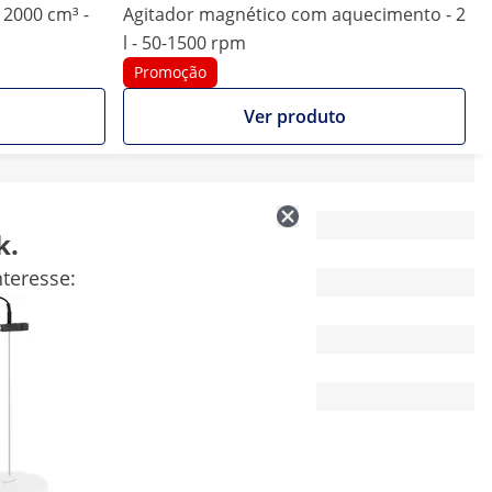
 2000 cm³ -
Agitador magnético com aquecimento - 2
l - 50-1500 rpm
Promoção
Ver produto
24 x 15 x 40 cm
k.
-
teresse:
-
IP42
-