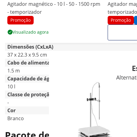
Agitador magnético - 10 l - 50 - 1500 rpm
Agitador magn
- temporizador
temporizado
Promoção
Promoção
Visualizado agora
Dimensões (CxLxA)
37 x 22.3 x 9.5 cm
35 x 19 x 40
Cabo de alimentação
E
1.5 m
-
Alterna
Capacidade de água
10 l
-
Classe de proteção
-
-
Cor
Branco
-
Pacote de entrega