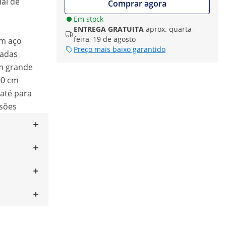
ial de
Comprar agora
Em stock
a
ENTREGA GRATUITA
aprox. quarta-
feira, 19 de agosto
em aço
Preço mais baixo garantido
sadas
m grande
00 cm
 até para
nsões