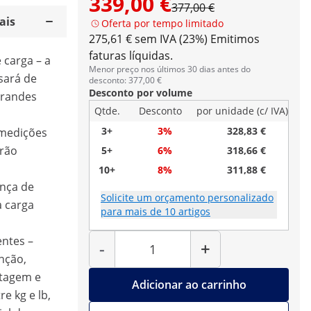
339,00 €
377,00 €
ais
Oferta por tempo limitado
275,61 € sem IVA (23%)
Emitimos
faturas líquidas.
carga – a
Menor preço nos últimos 30 dias antes do
sará de
desconto: 377,00 €
Desconto por volume
grandes
Qtde.
Desconto
por unidade (c/ IVA)
3+
3%
328,83 €
 medições
erão
5+
6%
318,66 €
10+
8%
311,88 €
lança de
Solicite um orçamento personalizado
a carga
para mais de 10 artigos
Quantidade
ntes –
-
+
nção,
ntagem e
Adicionar ao carrinho
e kg e lb,