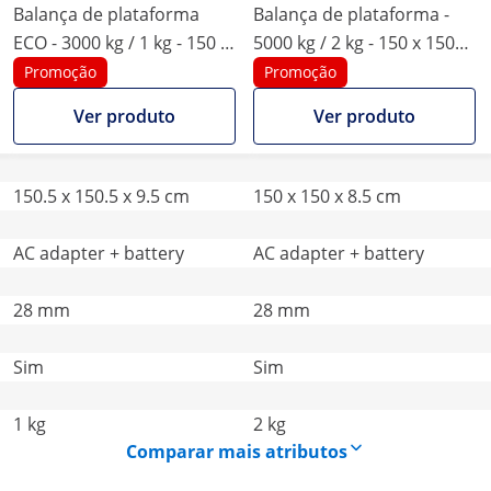
Balança de plataforma
Balança de plataforma -
ECO - 3000 kg / 1 kg - 150 x
5000 kg / 2 kg - 150 x 150
150 cm - Visor LCD
cm - ecrã LCD externo
Promoção
Promoção
Ver produto
Ver produto
150.5 x 150.5 x 9.5 cm
150 x 150 x 8.5 cm
AC adapter + battery
AC adapter + battery
28 mm
28 mm
Sim
Sim
1 kg
2 kg
Comparar mais atributos