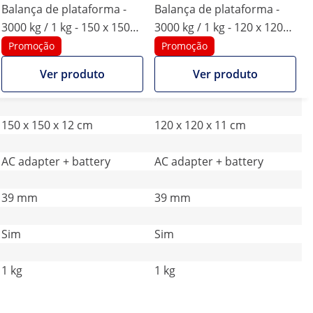
Balança de plataforma -
Balança de plataforma -
3000 kg / 1 kg - 150 x 150
3000 kg / 1 kg - 120 x 120
cm - ecrã LCD externo
cm - visor LCD exterior
Promoção
Promoção
Ver produto
Ver produto
150 x 150 x 12 cm
120 x 120 x 11 cm
AC adapter + battery
AC adapter + battery
39 mm
39 mm
Sim
Sim
1 kg
1 kg