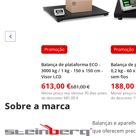
Promoção
Promoção
Balança de plataforma ECO -
Balança de p
3000 kg / 1 kg - 150 x 150 cm -
0,2 kg - 60 
Visor LCD
sem fios
613,00 €
188,00
681,00 €
Menor preço nos últimos 30 dias antes
Menor preço no
do desconto: 681,00 €
do desconto: 1
Sobre a marca
Balanças e aparelh
que oferecem preci