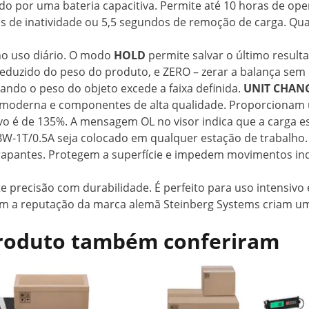
do por uma bateria capacitiva. Permite até 10 horas de op
 de inatividade ou 5,5 segundos de remoção de carga. Quand
 no uso diário. O modo
HOLD
permite salvar o último result
duzido do peso do produto, e ZERO – zerar a balança sem
ando o peso do objeto excede a faixa definida.
UNIT CHAN
a moderna e componentes de alta qualidade. Proporciona
o é de 135%. A mensagem OL no visor indica que a carga e
1T/0.5A seja colocado em qualquer estação de trabalho. O 
apantes. Protegem a superfície e impedem movimentos ind
 precisão com durabilidade. É perfeito para uso intensiv
om a reputação da marca alemã Steinberg Systems criam u
 produto também conferiram