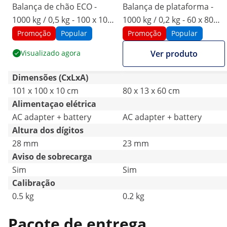
Balança de chão ECO -
Balança de plataforma -
1000 kg / 0,5 kg - 100 x 100
1000 kg / 0,2 kg - 60 x 80
cm - visor LCD
cm - ecrã LCD sem fios
Promoção
Popular
Promoção
Popular
Visualizado agora
Ver produto
Dimensões (CxLxA)
101 x 100 x 10 cm
80 x 13 x 60 cm
Alimentaçao elétrica
AC adapter + battery
AC adapter + battery
Altura dos dígitos
28 mm
23 mm
Aviso de sobrecarga
Sim
Sim
Calibração
0.5 kg
0.2 kg
Pacote de entrega