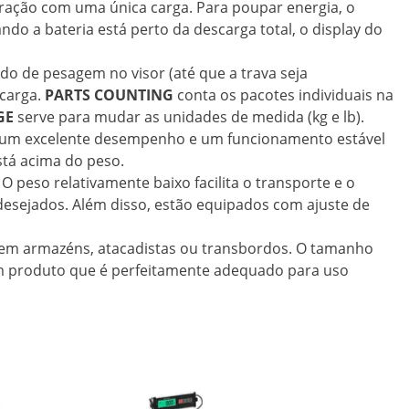
eração com uma única carga. Para poupar energia, o
o a bateria está perto da descarga total, o display do
ado de pesagem no visor (até que a trava seja
 carga.
PARTS COUNTING
conta os pacotes individuais na
GE
serve para mudar as unidades de medida (kg e lb).
m um excelente desempenho e um funcionamento estável
stá acima do peso.
peso relativamente baixo facilita o transporte e o
esejados. Além disso, estão equipados com ajuste de
o em armazéns, atacadistas ou transbordos. O tamanho
m produto que é perfeitamente adequado para uso
Promoç
Balança d