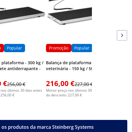
100 g
o
Popular
Promoção
Popular
 plataforma - 300 kg /
Balança de plataforma
pete antiderrapante -
veterinária - 150 kg / 50 g
 €
216,00 €
792,0
256,00 €
227,00 €
nos últimos 30 dias antes
Menor preço nos últimos 30 dias antes
Menor preç
 256,00 €
do desconto: 227,00 €
do descont
 os produtos da marca Steinberg Systems