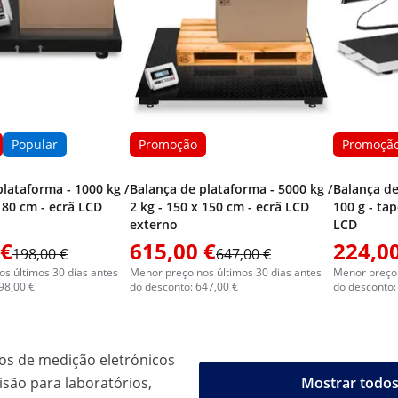
Popular
Promoção
Promoçã
lataforma - 1000 kg /
Balança de plataforma - 5000 kg /
Balança de
x 80 cm - ecrã LCD
2 kg - 150 x 150 cm - ecrã LCD
100 g - ta
externo
LCD
 €
615,00 €
224,00
198,00 €
647,00 €
s últimos 30 dias antes
Menor preço nos últimos 30 dias antes
Menor preço 
98,00 €
do desconto: 647,00 €
do desconto:
os de medição eletrónicos
são para laboratórios,
Mostrar todos