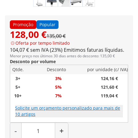
Promoção
Popular
128,00 €
135,00 €
Oferta por tempo limitado
104,07 € sem IVA (23%)
Emitimos faturas líquidas.
Menor preço nos últimos 30 dias antes do desconto: 135,00 €
Desconto por volume
Qtde.
Desconto
por unidade (c/ IVA)
3+
3%
124,16 €
5+
5%
121,60 €
10+
7%
119,04 €
Solicite um orçamento personalizado para mais de
10 artigos
Quantidade
-
+