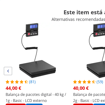
Este item está
Alternativas recomendadas
Balanças
Aparelhos de laboratório
Ferramentas de medição
Fontes de alimentação de laboratório
Equipamentos de labora
Descontos exclusivos para a sua empresa
Poupe agora
Os clientes que viram este produto também conferiram
Balança Digital Pesa Cartas -
Balança Pesa Cartas - 50 k
25kg / 1 g - Basic
1 g
36,00 €
34,00 €
(81)
(59)
44,00 €
40,00 €
/
expondo
/
Instrumentos de medição
/
Balanças
Balança de pacotes digital - 40 kg /
Balança de pacotes
1g - Basic - LCD externo
(4) Avaliações
2g - Basic - LCD e