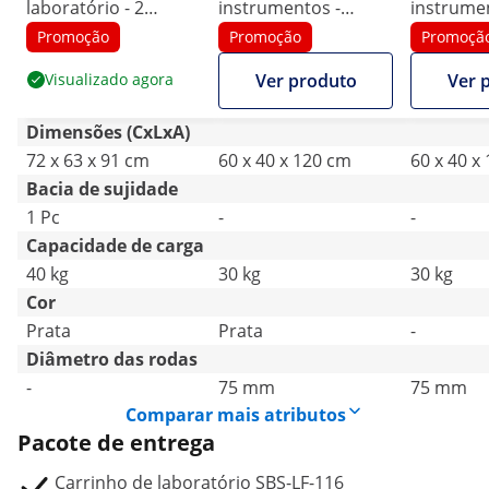
laboratório - 2
instrumentos -
instrumen
prateleiras 53 x 38 x
móvel - 60 x 40 cm -
construçã
Promoção
Promoção
Promoçã
14 cm - 2 gavetas - 40
ajustável em altura -
60 x 40 c
Visualizado agora
Ver produto
Ver 
kg
aço
ajustável 
inoxidável/borracha
inoxidáve
Dimensões (CxLxA)
72 x 63 x 91 cm
60 x 40 x 120 cm
60 x 40 x
Bacia de sujidade
1 Pc
-
-
Capacidade de carga
40 kg
30 kg
30 kg
Cor
Prata
Prata
-
Diâmetro das rodas
-
75 mm
75 mm
Comparar mais atributos
Pacote de entrega
Carrinho de laboratório SBS-LF-116