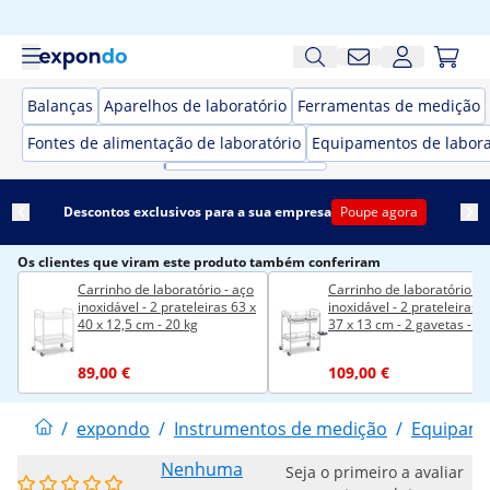
Balanças
Aparelhos de laboratório
Ferramentas de medição
Fontes de alimentação de laboratório
Equipamentos de labora
Descontos exclusivos para a sua empresa
Poupe agora
Os clientes que viram este produto também conferiram
Carrinho de laboratório - aço
Carrinho de laboratório - 
inoxidável - 2 prateleiras 63 x
inoxidável - 2 prateleiras 5
40 x 12,5 cm - 20 kg
37 x 13 cm - 2 gavetas - 20
kg
89,00 €
109,00 €
/
expondo
/
Instrumentos de medição
/
Equipame
Nenhuma
Seja o primeiro a avaliar