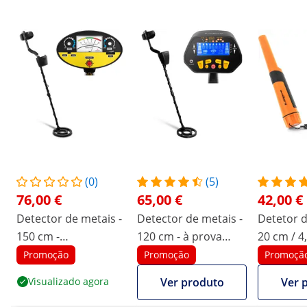
(0)
(5)
76,00 €
65,00 €
42,00 €
Detector de metais -
Detector de metais -
Detetor d
150 cm -
120 cm - à prova
20 cm / 4
impermeável -
d'água
- LED
Promoção
Promoção
Promoçã
PINPOINT
Visualizado agora
Ver produto
Ver 