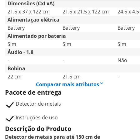
Dimensões (CxLxA)
21.5 x 37 x 122 cm
21.5 x 21.5 x 122 cm
24.5 x 4.5
Alimentaçao elétrica
Battery
Battery
Battery
Alimentado por bateria
Sim
Sim
Sim
Áudio - 1.8
-
-
Não
Bobina
22 cm
21.5 cm
-
Comparar mais atributos
Pacote de entrega
Detector de metais
Instruções de uso
Descrição do Produto
Detector de metais para até 150 cm de