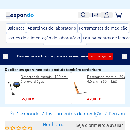
Balanças
Aparelhos de laboratório
Ferramentas de medição
Fontes de alimentação de laboratório
Equipamentos de labora
Descontos exclusivos para a sua empresa
Poupe agora
Os clientes que viram este produto também conferiram
Detector de metais - 120 cm -
Detetor de metais - 20 cm 
à prova d'água
4,5 cm - 360° - LED
65,00 €
42,00 €
/
expondo
/
Instrumentos de medição
/
Ferramen
Nenhuma
Seja o primeiro a avaliar