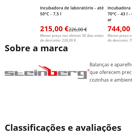
Incubadora de laboratório - até
Incubadora 
50°C - 7,5 l
70°C - 43 l 
ar
215,00 €
744,00
226,00 €
Menor preço nos últimos 30 dias antes
Menor preço no
do desconto: 226,00 €
do desconto: 7
Sobre a marca
Balanças e aparelh
que oferecem preci
cozinhas e ambient
Classificações e avaliações