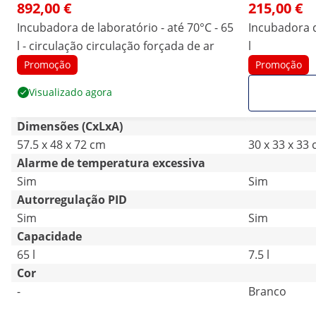
892,00 €
215,00 €
Incubadora de laboratório - até 70°C - 65
Incubadora d
l - circulação circulação forçada de ar
l
Promoção
Promoção
Visualizado agora
Dimensões (CxLxA)
57.5 x 48 x 72 cm
30 x 33 x 33
Alarme de temperatura excessiva
Sim
Sim
Autorregulação PID
Sim
Sim
Capacidade
65 l
7.5 l
Cor
-
Branco