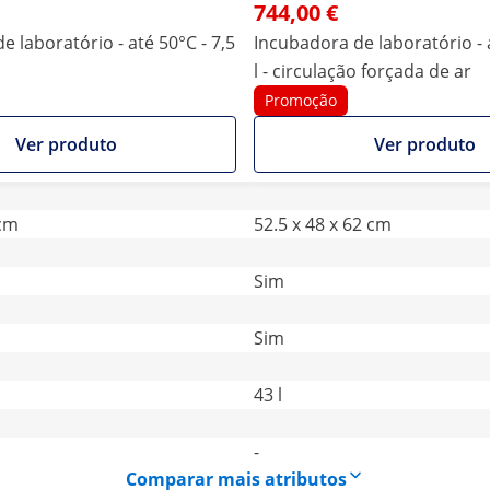
744,00 €
e laboratório - até 50°C - 7,5
Incubadora de laboratório - 
l - circulação forçada de ar
Promoção
Ver produto
Ver produto
 cm
52.5 x 48 x 62 cm
Sim
Sim
43 l
-
Comparar mais atributos