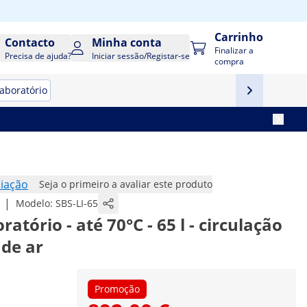
Carrinho
Contacto
Minha conta
Finalizar a
Precisa de ajuda?
Iniciar sessão/Registar-se
compra
aboratório
iação
Seja o primeiro a avaliar este produto
|
Modelo:
SBS-LI-65
atório - até 70°C - 65 l - circulação
 de ar
Promoção