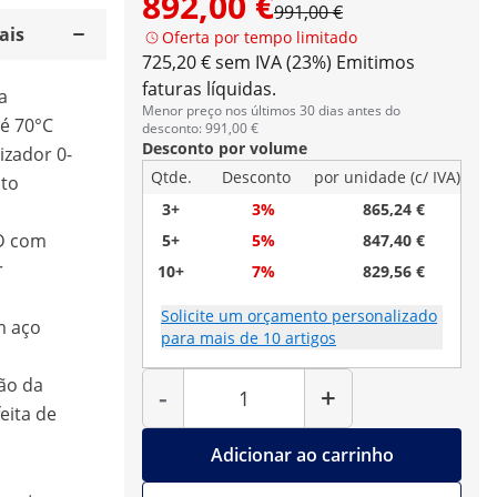
892,00 €
991,00 €
ais
Oferta por tempo limitado
725,20 € sem IVA (23%)
Emitimos
faturas líquidas.
a
Menor preço nos últimos 30 dias antes do
é 70°C
desconto: 991,00 €
Desconto por volume
izador 0-
Qtde.
Desconto
por unidade (c/ IVA)
to
3+
3%
865,24 €
ID com
5+
5%
847,40 €
r
10+
7%
829,56 €
Solicite um orçamento personalizado
m aço
para mais de 10 artigos
Quantidade
ão da
-
+
feita de
Adicionar ao carrinho