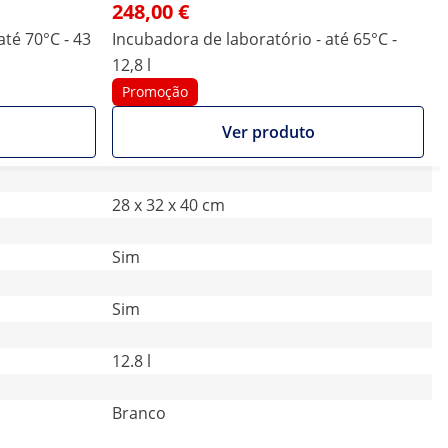
248,00 €
até 70°C - 43
Incubadora de laboratório - até 65°C -
12,8 l
Promoção
Ver produto
28 x 32 x 40 cm
Sim
Sim
12.8 l
Branco