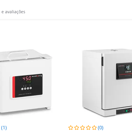
s e avaliações
(1)
(0)