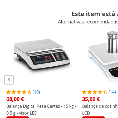
Este item está
Alternativas recomendadas
Balanças
Aparelhos de laboratório
Ferramentas de medição
Fontes de alimentação de laboratório
Equipamentos de labora
Descontos exclusivos para a sua empresa
Poupe agora
Os clientes que viram este produto também conferiram
Balança Digital Pesa Cartas -
Balança Digital Pesa Carta
30 kg / 1 g - visor LCD
15 kg / 0,5 g - visor LCD
72,00 €
65,00 €
(10)
(14)
68,00 €
35,00 €
/
expondo
/
Instrumentos de medição
/
Balanças
Balança Digital Pesa Cartas - 15 kg /
Balança de cozinha 
0,5 g - visor LED
(2) Avaliações
LCD