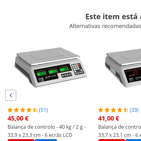
Este item está
Alternativas recomendadas
Balanças
Aparelhos de laboratório
Ferramentas de medição
Fontes de alimentação de laboratório
Equipamentos de labora
Descontos exclusivos para a sua empresa
Poupe agora
Os clientes que viram este produto também conferiram
Balança de controlo - 35 kg /
Balança de controlo - 30 kg
2 g - 33 x 24 cm - 6 ecrãs LCD
1 g - 34 x 23 cm - 6 ecrãs 
no suporte
44,00 €
58,00 €
(51)
(33)
45,00 €
41,00 €
/
expondo
/
Instrumentos de medição
/
Balanças
Balança de controlo - 40 kg / 2 g -
Balança de controlo
33,9 x 23,3 cm - 6 ecrãs LCD
(5) Avaliações
33,7 x 23,1 cm - 6