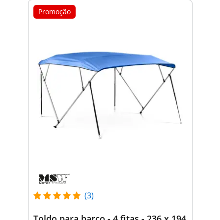
Promoção
(3)
Toldo para barco - 4 fitas - 236 x 194