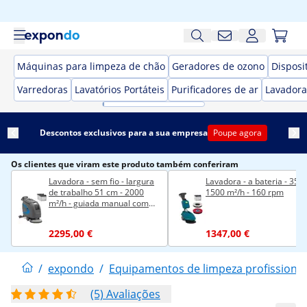
Máquinas para limpeza de chão
Geradores de ozono
Disposi
Varredoras
Lavatórios Portáteis
Purificadores de ar
Lavadora
Descontos exclusivos para a sua empresa
Poupe agora
Os clientes que viram este produto também conferiram
Lavadora - sem fio - largura
Lavadora - a bateria - 35 c
de trabalho 51 cm - 2000
1500 m²/h - 160 rpm
m²/h - guiada manual com
tração
2295,00 €
1347,00 €
/
expondo
/
Equipamentos de limpeza profissional
(5) Avaliações