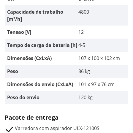
Capacidade de trabalho
4800
[m²/h]
Tensao [V]
12
Tempo de carga da bateria [h]
4-5
Dimensões (CxLxA)
107 x 100 x 102 cm
Peso
86 kg
Dimensões do envio (CxLxA)
101 x 97 x 76 cm
Peso do envio
120 kg
Pacote de entrega
Varredora com aspirador ULX-12100S