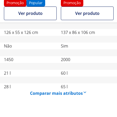
- 2000 m²/h - guiada
Promoção
Popular
Promoção
manual com tração
Ver produto
Ver produto
126 x 55 x 126 cm
137 x 86 x 106 cm
Não
Sim
1450
2000
21 l
60 l
28 l
65 l
Comparar mais atributos