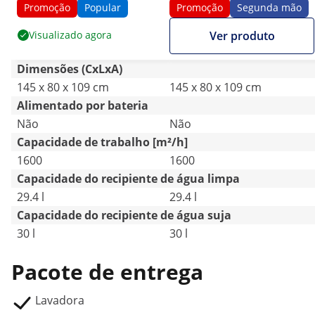
1600 W
Promoção
Popular
Promoção
Segunda mão
Visualizado agora
Ver produto
Dimensões (CxLxA)
145 x 80 x 109 cm
145 x 80 x 109 cm
Alimentado por bateria
Não
Não
Capacidade de trabalho [m²/h]
1600
1600
Capacidade do recipiente de água limpa
29.4 l
29.4 l
Capacidade do recipiente de água suja
30 l
30 l
Pacote de entrega
Lavadora