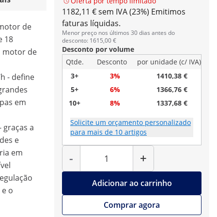
Oferta por tempo limitado
1182,11 € sem IVA (23%)
Emitimos
faturas líquidas.
 motor de
Menor preço nos últimos 30 dias antes do
e 18
desconto: 1615,00 €
Desconto por volume
, motor de
Qtde.
Desconto
por unidade (c/ IVA)
3+
3%
1410,38 €
h - define
grandes
5+
6%
1366,76 €
mpas em
10+
8%
1337,68 €
Solicite um orçamento personalizado
- graças a
para mais de 10 artigos
des e
Quantidade
ria em
-
+
ível
regulação
Adicionar ao carrinho
 e o
Comprar agora