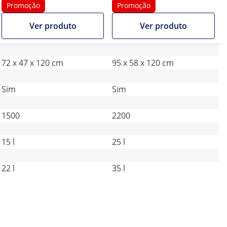
Promoção
Promoção
Ver produto
Ver produto
72 x 47 x 120 cm
95 x 58 x 120 cm
Sim
Sim
1500
2200
15 l
25 l
22 l
35 l