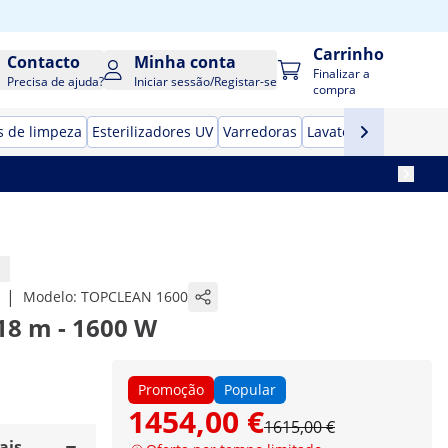
Carrinho
Contacto
Minha conta
Finalizar a
Precisa de ajuda?
Iniciar sessão/Registar-se
compra
s de limpeza
Esterilizadores UV
Varredoras
Lavatórios Portáteis
|
Modelo:
TOPCLEAN 1600
 18 m - 1600 W
Promoção
Popular
1454,00 €
1615,00 €
ais