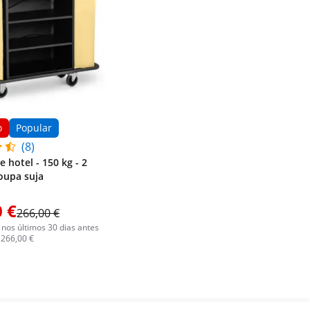
o
Popular
(8)
 hotel - 150 kg - 2
oupa suja
 €
266,00 €
nos últimos 30 dias antes
 266,00 €