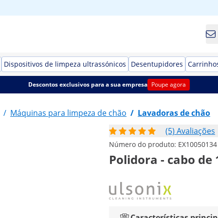
Dispositivos de limpeza ultrassónicos
Desentupidores
Carrinho
Descontos exclusivos para a sua empresa
Poupe agora
/
Máquinas para limpeza de chão
/
Lavadoras de chão
(5) Avaliações
Número do produto:
EX10050134
Polidora - cabo de
Características princip