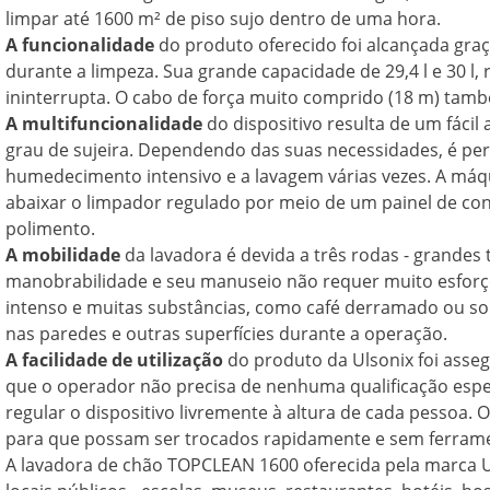
limpar até 1600 m² de piso sujo dentro de uma hora.
A funcionalidade
do produto oferecido foi alcançada graç
durante a limpeza. Sua grande capacidade de 29,4 l e 30 l
ininterrupta. O cabo de força muito comprido (18 m) tamb
A multifuncionalidade
do dispositivo resulta de um fácil
grau de sujeira. Dependendo das suas necessidades, é pe
humedecimento intensivo e a lavagem várias vezes. A máq
abaixar o limpador regulado por meio de um painel de con
polimento.
A mobilidade
da lavadora é devida a três rodas - grandes t
manobrabilidade e seu manuseio não requer muito esforço.
intenso e muitas substâncias, como café derramado ou so
nas paredes e outras superfícies durante a operação.
A facilidade de utilização
do produto da Ulsonix foi asseg
que o operador não precisa de nenhuma qualificação especi
regular o dispositivo livremente à altura de cada pessoa. 
para que possam ser trocados rapidamente e sem ferram
A lavadora de chão TOPCLEAN 1600 oferecida pela marca Ul