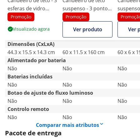
Candeeiro de teto - 3
Candeeiro de teto
Candeeiro
esferas de vidro
suspenso - 3 pontos
suspenso
numa estrutura de
- sinos em vidro
- vidro
Promoção
Promoção
Promoçã
ferro
colorido
Visualizado agora
Ver produto
Ver 
Dimensões (CxLxA)
44.3 x 15.5 x 14.3 cm
60 x 11.5 x 160 cm
60 x 6 x 
Alimentado por bateria
Não
Não
Não
Baterias incluídas
Não
Não
Não
Botao de ajuste do fluxo luminoso
Não
Não
Não
Controlo remoto
Não
Não
Não
Comparar mais atributos
Pacote de entrega