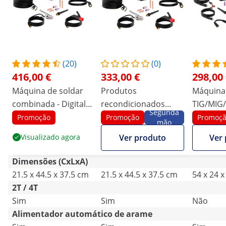
(20)
(0)
416,00 €
333,00 €
298,00
Máquina de soldar
Produtos
Máquina 
combinada - Digital -
recondicionados
TIG/MIG
Segunda
TIG - MIG/MAG -
Máquina de soldar
250 A - fi
Promoção
Promoção
Promoç
mão
MMA - 200 A
combinada - Digital -
Visualizado agora
Ver produto
Ver
TIG - MIG/MAG - MMA
- 200 A
Dimensões (CxLxA)
21.5 x 44.5 x 37.5 cm
21.5 x 44.5 x 37.5 cm
54 x 24 
2T / 4T
Sim
Sim
Não
Alimentador automático de arame