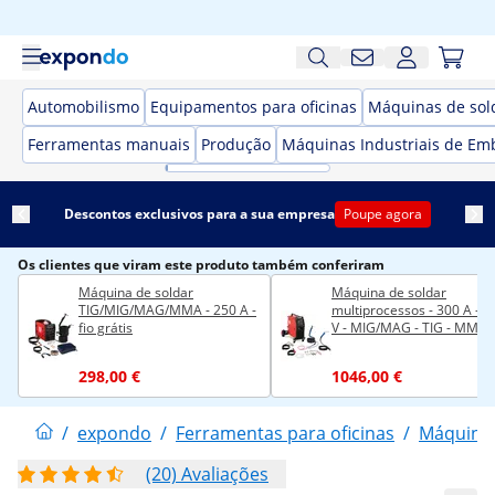
Automobilismo
Equipamentos para oficinas
Máquinas de sol
Ferramentas manuais
Produção
Máquinas Industriais de Em
Descontos exclusivos para a sua empresa
Poupe agora
Os clientes que viram este produto também conferiram
Máquina de soldar
Máquina de soldar
TIG/MIG/MAG/MMA - 250 A -
multiprocessos - 300 A - 4
fio grátis
V - MIG/MAG - TIG - MMA -
FCAW
298,00 €
1046,00 €
/
expondo
/
Ferramentas para oficinas
/
Máquinas
(20) Avaliações