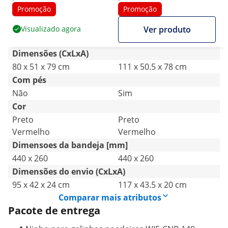
compartimentos - aço
compartimentos - aço
Promoção
Promoção
galvanizado - montagem
galvanizado - pernas
Visualizado agora
Ver produto
na parede
Dimensões (CxLxA)
80 x 51 x 79 cm
111 x 50.5 x 78 cm
Com pés
Não
Sim
Cor
Preto
Preto
Vermelho
Vermelho
Dimensoes da bandeja [mm]
440 x 260
440 x 260
Dimensões do envio (CxLxA)
95 x 42 x 24 cm
117 x 43.5 x 20 cm
Comparar mais atributos
Pacote de entrega