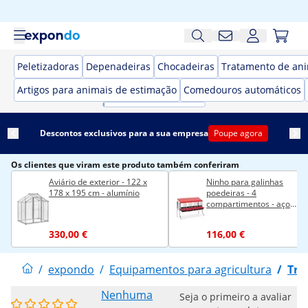
Peletizadoras
Depenadeiras
Chocadeiras
Tratamento de an
Artigos para animais de estimação
Comedouros automáticos
Descontos exclusivos para a sua empresa
Poupe agora
Os clientes que viram este produto também conferiram
Aviário de exterior - 122 x
Ninho para galinhas
178 x 195 cm - alumínio
poedeiras - 4
compartimentos - aço
galvanizado - pernas
330,00 €
116,00 €
/
expondo
/
Equipamentos para agricultura
/
Tra
Nenhuma
Seja o primeiro a avaliar