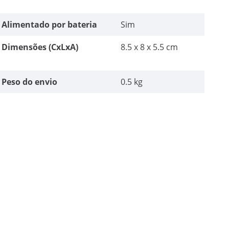
Alimentado por bateria
Sim
Dimensões (CxLxA)
8.5 x 8 x 5.5 cm
Peso do envio
0.5 kg