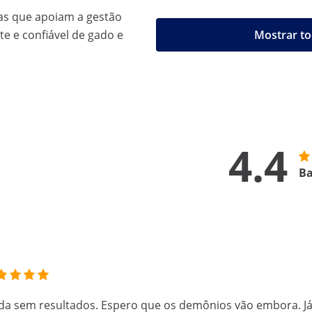
as que apoiam a gestão
nte e confiável de gado e
Mostrar to
4.4
Ba
da sem resultados. Espero que os demônios vão embora. J