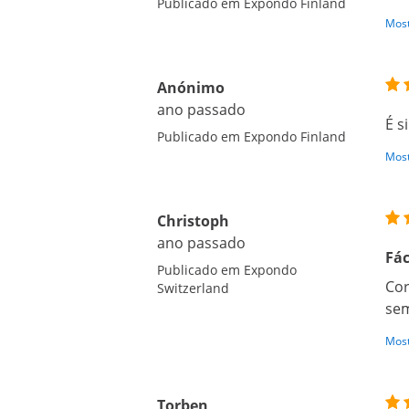
Publicado em Expondo Finland
Most
Anónimo
ano passado
É s
Publicado em Expondo Finland
Most
Christoph
ano passado
Fác
Publicado em Expondo
Cor
Switzerland
se
Most
Torben