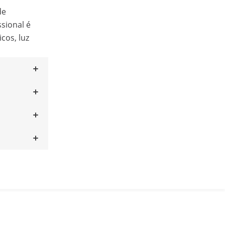
de
ssional é
cos, luz