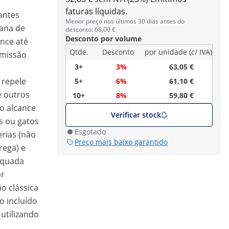
faturas líquidas.
antes
Menor preço nos últimos 30 dias antes do
ana de
desconto: 68,00 €
Desconto por volume
ance até
Qtde.
Desconto
por unidade (c/ IVA)
emissão
3+
3%
63,05 €
 repele
5+
6%
61,10 €
e outros
10+
8%
59,80 €
o alcance
Verificar stock
s ou gatos
Esgotado
erias (não
Preço mais baixo garantido
rega) e
equada
or
ão clássica
o incluído
 utilizando