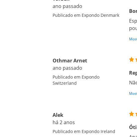
ano passado
Bo
Publicado em Expondo Denmark
Esp
pou
Most
Othmar Arnet
ano passado
Rep
Publicado em Expondo
Não
Switzerland
Most
Alek
há 2 anos
Ót
Publicado em Expondo Ireland