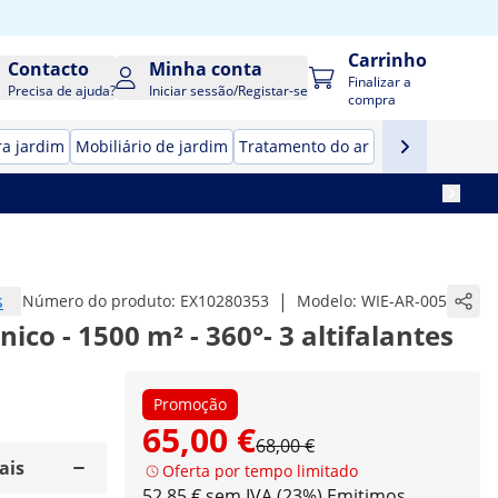
Carrinho
Contacto
Minha conta
Finalizar a
Precisa de ajuda?
Iniciar sessão/Registar-se
compra
ra jardim
Mobiliário de jardim
Tratamento do ar
s
|
Número do produto:
EX10280353
Modelo:
WIE-AR-005
ico - 1500 m² - 360°- 3 altifalantes
Promoção
65,00 €
68,00 €
ais
Oferta por tempo limitado
52,85 € sem IVA (23%)
Emitimos