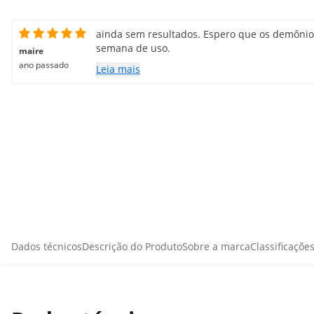
ainda sem resultados. Espero que os demônio
semana de uso.
maire
ano passado
Leia mais
Dados técnicos
Descrição do Produto
Sobre a marca
Classificaçõe