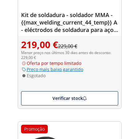
Kit de soldadura - soldador MMA -
{{max_welding_current_44_temp}} A
- eléctrodos de soldadura para aço -
Ø2,5 x 350 mm - 5 kg
219,00 €
229,00 €
Menor preço nos últimos 30 dias antes do desconto:
229,00 €
Oferta por tempo limitado
Preço mais baixo garantido
Esgotado
Verificar stock
Promoção