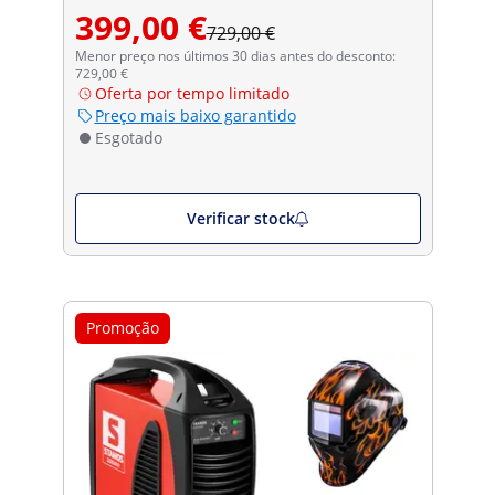
Soldar - Carbonic - SÉRIE
399,00 €
PROFESSIONAL
729,00 €
Menor preço nos últimos 30 dias antes do desconto:
729,00 €
Oferta por tempo limitado
Preço mais baixo garantido
Esgotado
Verificar stock
Promoção