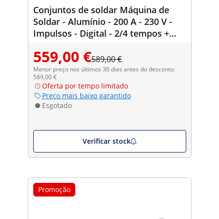
Conjuntos de soldar Máquina de
Soldar - Alumínio - 200 A - 230 V -
Impulsos - Digital - 2/4 tempos +
Máscara de Soldar - Carbonic -
559,00 €
SÉRIE PROFESSIONAL
589,00 €
Menor preço nos últimos 30 dias antes do desconto:
589,00 €
Oferta por tempo limitado
Preço mais baixo garantido
Esgotado
Verificar stock
Promoção