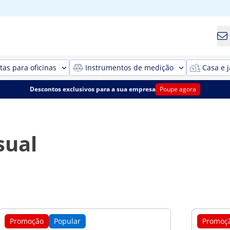
as para oficinas
Instrumentos de medição
Casa e 
Descontos exclusivos para a sua empresa
Poupe agora
sual
Promoção
Popular
Promoç