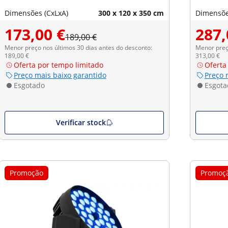
Dimensões (CxLxA)
300 x 120 x 350 cm
Dimensõe
173,00 €
287,
189,00 €
Menor preço nos últimos 30 dias antes do desconto:
Menor preço
189,00 €
313,00 €
Oferta por tempo limitado
Oferta
Preço mais baixo garantido
Preço 
Esgotado
Esgota
Verificar stock
Promoção
Promoç