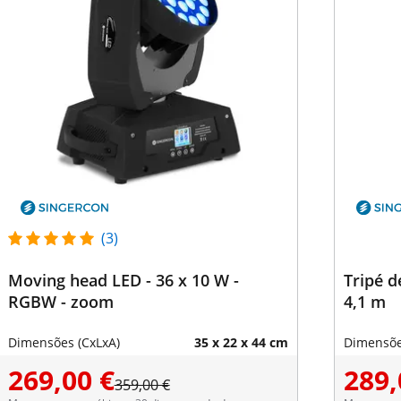
(3)
Moving head LED - 36 x 10 W -
Tripé d
RGBW - zoom
4,1 m
Dimensões (CxLxA)
35 x 22 x 44 cm
Dimensõe
269,00 €
289,
359,00 €