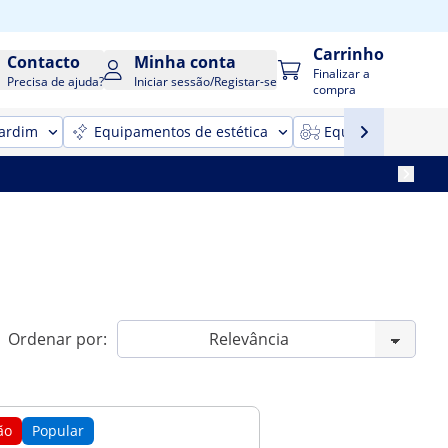
Carrinho
Contacto
Minha conta
Finalizar a
Precisa de ajuda?
Iniciar sessão/Registar-se
compra
jardim
Equipamentos de estética
Equipamentos para
Ordenar por:
ão
Popular