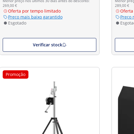
Menor preço nos últimos 30 dias antes do desconto:
Menor preço
269,00 €
289,00 €
Oferta por tempo limitado
Oferta
Preço mais baixo garantido
Preço 
Esgotado
Esgota
Verificar stock
Promoção