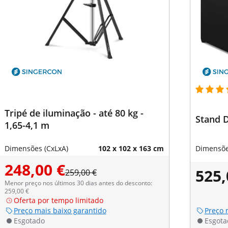
Tripé de iluminação - até 80 kg -
Stand D
1,65-4,1 m
Dimensões (CxLxA)
102 x 102 x 163 cm
Dimensõe
248,00 €
525,
259,00 €
Menor preço nos últimos 30 dias antes do desconto:
259,00 €
Oferta por tempo limitado
Preço mais baixo garantido
Preço 
Esgotado
Esgota