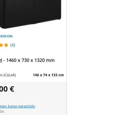
(4)
J - 1460 x 730 x 1320 mm
s (CxLxA)
146 x 74 x 133 cm
00 €
mais baixo garantido
do