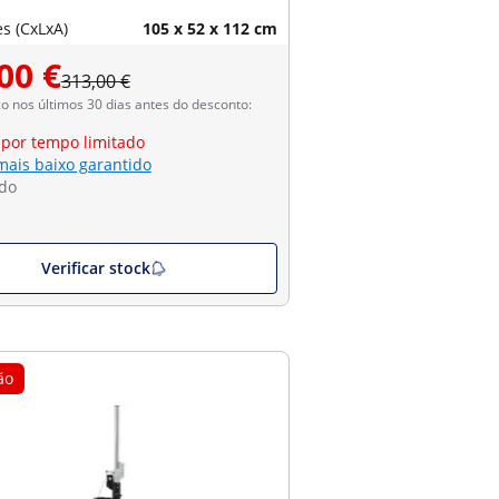
s (CxLxA)
105 x 52 x 112 cm
00 €
313,00 €
 nos últimos 30 dias antes do desconto:
 por tempo limitado
mais baixo garantido
do
Verificar stock
ão