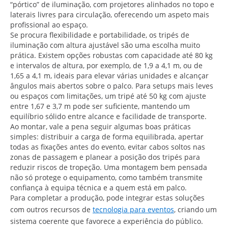
“pórtico” de iluminação, com projetores alinhados no topo e
laterais livres para circulação, oferecendo um aspeto mais
profissional ao espaço.
Se procura flexibilidade e portabilidade, os tripés de
iluminação com altura ajustável são uma escolha muito
prática. Existem opções robustas com capacidade até 80 kg
e intervalos de altura, por exemplo, de 1,9 a 4,1 m, ou de
1,65 a 4,1 m, ideais para elevar várias unidades e alcançar
ângulos mais abertos sobre o palco. Para setups mais leves
ou espaços com limitações, um tripé até 50 kg com ajuste
entre 1,67 e 3,7 m pode ser suficiente, mantendo um
equilíbrio sólido entre alcance e facilidade de transporte.
Ao montar, vale a pena seguir algumas boas práticas
simples: distribuir a carga de forma equilibrada, apertar
todas as fixações antes do evento, evitar cabos soltos nas
zonas de passagem e planear a posição dos tripés para
reduzir riscos de tropeção. Uma montagem bem pensada
não só protege o equipamento, como também transmite
confiança à equipa técnica e a quem está em palco.
Para completar a produção, pode integrar estas soluções
com outros recursos de
tecnologia para eventos
, criando um
sistema coerente que favorece a experiência do público.