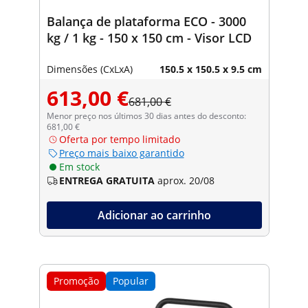
Balança de plataforma ECO - 3000
kg / 1 kg - 150 x 150 cm - Visor LCD
Dimensões (CxLxA)
150.5 x 150.5 x 9.5 cm
613,00 €
681,00 €
Menor preço nos últimos 30 dias antes do desconto:
681,00 €
Oferta por tempo limitado
Preço mais baixo garantido
Em stock
ENTREGA GRATUITA
aprox. 20/08
Adicionar ao carrinho
Promoção
Popular