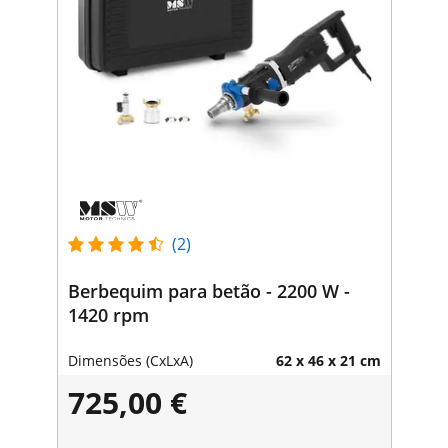
(2)
Berbequim para betão - 2200 W -
1420 rpm
Dimensões (CxLxA)
62 x 46 x 21 cm
725,00 €