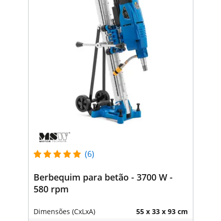
(6)
Berbequim para betão - 3700 W -
580 rpm
Dimensões (CxLxA)
55 x 33 x 93 cm