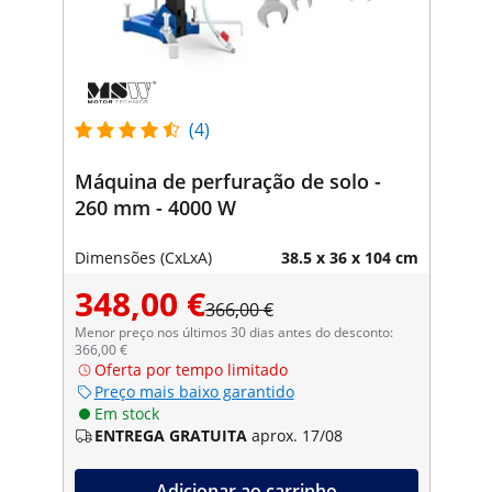
(4)
Máquina de perfuração de solo -
260 mm - 4000 W
Dimensões (CxLxA)
38.5 x 36 x 104 cm
348,00 €
366,00 €
Menor preço nos últimos 30 dias antes do desconto:
366,00 €
Oferta por tempo limitado
Preço mais baixo garantido
Em stock
ENTREGA GRATUITA
aprox. 17/08
Adicionar ao carrinho