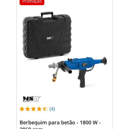
Promoção
(4)
Berbequim para betão - 1800 W -