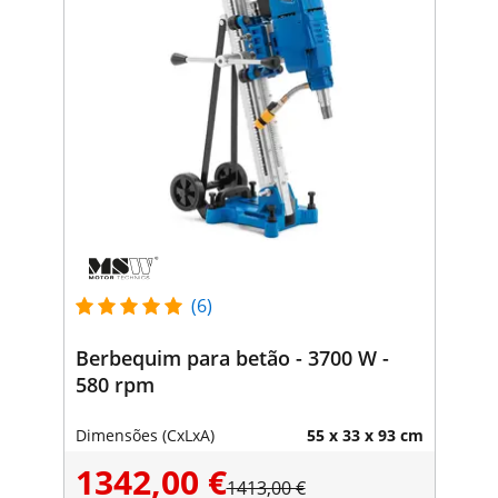
(6)
Berbequim para betão - 3700 W -
580 rpm
Dimensões (CxLxA)
55 x 33 x 93 cm
1342,00 €
1413,00 €