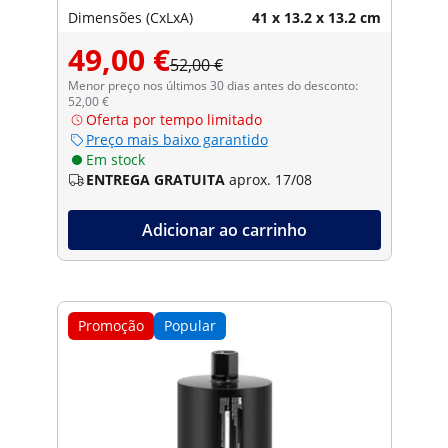
Dimensões (CxLxA)
41 x 13.2 x 13.2 cm
49,00 €
52,00 €
Menor preço nos últimos 30 dias antes do desconto:
52,00 €
Oferta por tempo limitado
Preço mais baixo garantido
Em stock
ENTREGA GRATUITA
aprox. 17/08
Adicionar ao carrinho
Promoção
Popular