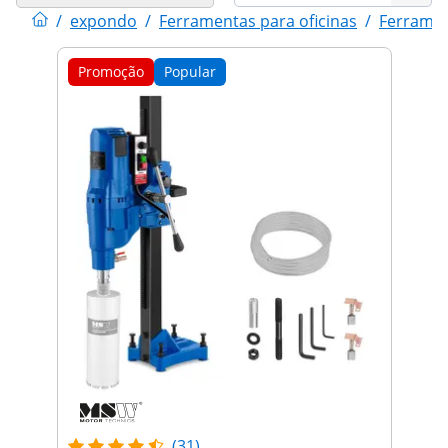
/
expondo
/
Ferramentas para oficinas
/
Ferramen
Promoção
Popular
(31)