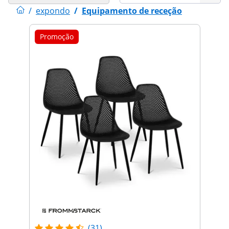
/
expondo
/
Equipamento de receção
Promoção
(31)