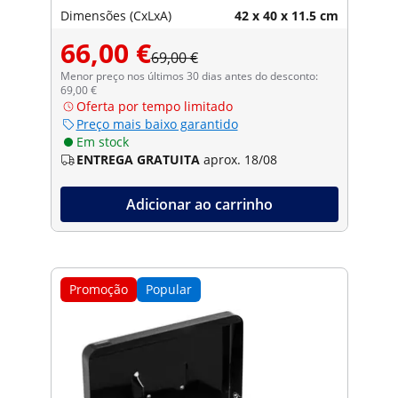
Dimensões (CxLxA)
42 x 40 x 11.5 cm
66,00 €
69,00 €
Menor preço nos últimos 30 dias antes do desconto:
69,00 €
Oferta por tempo limitado
Preço mais baixo garantido
Em stock
ENTREGA GRATUITA
aprox. 18/08
Adicionar ao carrinho
Promoção
Popular