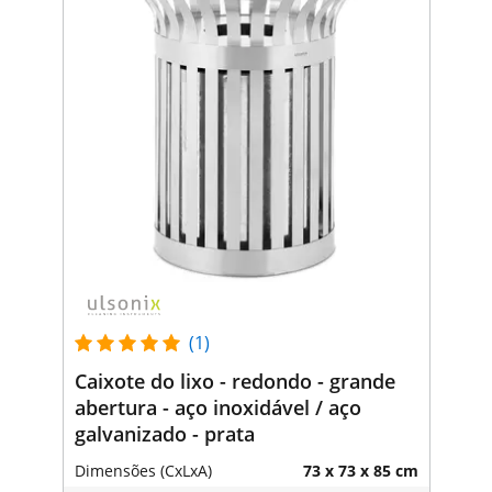
(1)
Caixote do lixo - redondo - grande
abertura - aço inoxidável / aço
galvanizado - prata
Dimensões (CxLxA)
73 x 73 x 85 cm