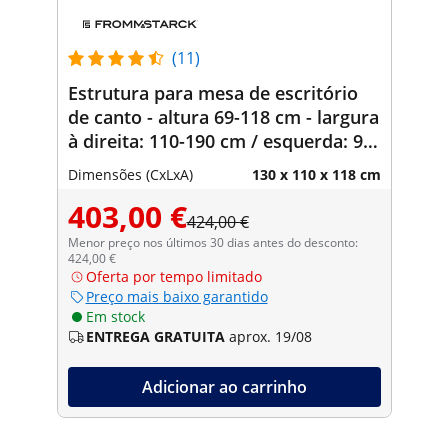
(11)
Estrutura para mesa de escritório
de canto - altura 69-118 cm - largura
à direita: 110-190 cm / esquerda: 90-
150 cm - ângulo 90° - 150 kg
Dimensões (CxLxA)
130 x 110 x 118 cm
403,00 €
424,00 €
Menor preço nos últimos 30 dias antes do desconto:
424,00 €
Oferta por tempo limitado
Preço mais baixo garantido
Em stock
ENTREGA GRATUITA
aprox. 19/08
Adicionar ao carrinho