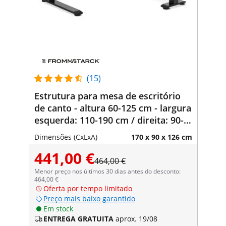
(15)
Estrutura para mesa de escritório
de canto - altura 60-125 cm - largura
esquerda: 110-190 cm / direita: 90-
150 cm - ângulo 90° - 150 kg
Dimensões (CxLxA)
170 x 90 x 126 cm
441,00 €
464,00 €
Menor preço nos últimos 30 dias antes do desconto:
464,00 €
Oferta por tempo limitado
Preço mais baixo garantido
Em stock
ENTREGA GRATUITA
aprox. 19/08