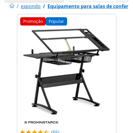
/
expondo
/
Equipamento para salas de conferê
Promoção
Popular
(55)