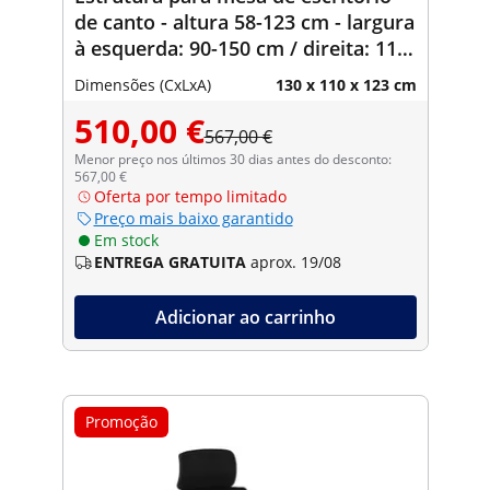
de canto - altura 58-123 cm - largura
à esquerda: 90-150 cm / direita: 110-
190 cm - ângulo 90° - 150 kg
Dimensões (CxLxA)
130 x 110 x 123 cm
510,00 €
567,00 €
Menor preço nos últimos 30 dias antes do desconto:
567,00 €
Oferta por tempo limitado
Preço mais baixo garantido
Em stock
ENTREGA GRATUITA
aprox. 19/08
Adicionar ao carrinho
Promoção