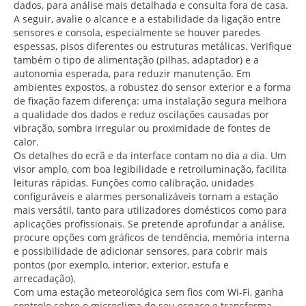
dados, para análise mais detalhada e consulta fora de casa.
A seguir, avalie o alcance e a estabilidade da ligação entre
sensores e consola, especialmente se houver paredes
espessas, pisos diferentes ou estruturas metálicas. Verifique
também o tipo de alimentação (pilhas, adaptador) e a
autonomia esperada, para reduzir manutenção. Em
ambientes expostos, a robustez do sensor exterior e a forma
de fixação fazem diferença: uma instalação segura melhora
a qualidade dos dados e reduz oscilações causadas por
vibração, sombra irregular ou proximidade de fontes de
calor.
Os detalhes do ecrã e da interface contam no dia a dia. Um
visor amplo, com boa legibilidade e retroiluminação, facilita
leituras rápidas. Funções como calibração, unidades
configuráveis e alarmes personalizáveis tornam a estação
mais versátil, tanto para utilizadores domésticos como para
aplicações profissionais. Se pretende aprofundar a análise,
procure opções com gráficos de tendência, memória interna
e possibilidade de adicionar sensores, para cobrir mais
pontos (por exemplo, interior, exterior, estufa e
arrecadação).
Com uma estação meteorológica sem fios com Wi-Fi, ganha
controlo sobre o microclima do seu espaço e transforma