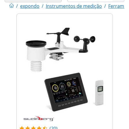
/
expondo
/
Instrumentos de medição
/
Ferramen
(20)