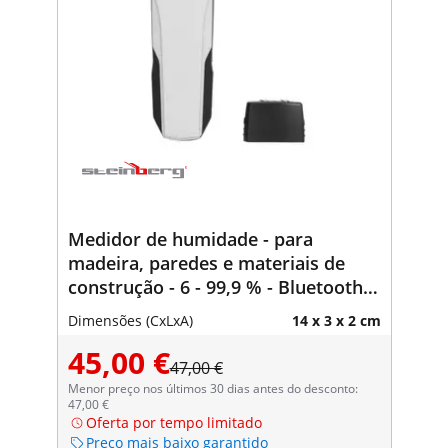
Medidor de humidade - para
madeira, paredes e materiais de
construção - 6 - 99,9 % - Bluetooth -
desligamento automático
Dimensões (CxLxA)
14 x 3 x 2 cm
45,00 €
47,00 €
Menor preço nos últimos 30 dias antes do desconto:
47,00 €
Oferta por tempo limitado
Preço mais baixo garantido