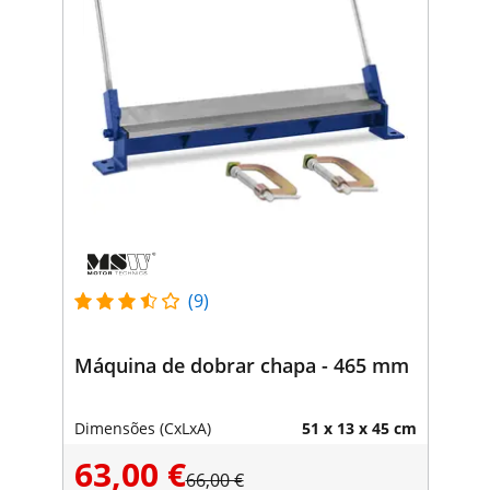
(9)
Máquina de dobrar chapa - 465 mm
Dimensões (CxLxA)
51 x 13 x 45 cm
63,00 €
66,00 €