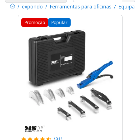
/
expondo
/
Ferramentas para oficinas
/
Equipame
Promoção
Popular
(31)