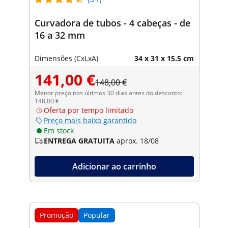
Curvadora de tubos - 4 cabeças - de
16 a 32 mm
Dimensões (CxLxA)
34 x 31 x 15.5 cm
141,00 €
148,00 €
Menor preço nos últimos 30 dias antes do desconto:
148,00 €
Oferta por tempo limitado
Preço mais baixo garantido
Em stock
ENTREGA GRATUITA
aprox. 18/08
Adicionar ao carrinho
Promoção
Popular