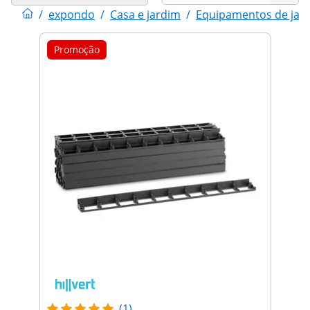
/
expondo
/
Casa e jardim
/
Equipamentos de jar
Promoção
(1)