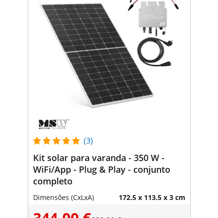
(3)
Kit solar para varanda - 350 W -
WiFi/App - Plug & Play - conjunto
completo
Dimensões (CxLxA)
172.5 x 113.5 x 3 cm
344,00 €