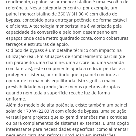
rendimento, o painel solar monocristalino é uma escolha de
referência. Nesta categoria encontra, por exemplo, um
painel monocristalino de 360 W (41,36 V) com díodo de
bypass, concebido para entregar potência de forma estável
e eficiente. A tecnologia monocristalina é valorizada pela
capacidade de conversão e pelo bom desempenho em
espaços onde cada metro quadrado conta, como coberturas,
terraços e estruturas de apoio.
O díodo de bypass é um detalhe técnico com impacto na
utilização real. Em situações de sombreamento parcial (de
um parapeito, uma chaminé, uma árvore ou uma varanda
com laterais), este componente ajuda a reduzir perdas e a
proteger o sistema, permitindo que o painel continue a
operar de forma mais equilibrada. Isto significa maior
previsibilidade na produção e menos quebras abruptas
quando nem toda a superfície recebe luz de forma
uniforme.
Além do modelo de alta potência, existe também um painel
solar de 170 W (22,03 V) com díodo de bypass, uma solução
versátil para projetos que exigem dimensões mais contidas
ou para complementos de sistemas existentes. É uma opção
interessante para necessidades específicas, como alimentar
pequenos circuitos, reforçar produção em instalações