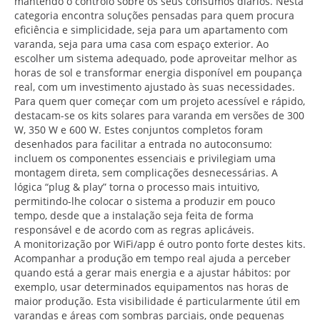
mantendo o controlo sobre os seus consumos diários. Nesta
categoria encontra soluções pensadas para quem procura
eficiência e simplicidade, seja para um apartamento com
varanda, seja para uma casa com espaço exterior. Ao
escolher um sistema adequado, pode aproveitar melhor as
horas de sol e transformar energia disponível em poupança
real, com um investimento ajustado às suas necessidades.
Para quem quer começar com um projeto acessível e rápido,
destacam-se os kits solares para varanda em versões de 300
W, 350 W e 600 W. Estes conjuntos completos foram
desenhados para facilitar a entrada no autoconsumo:
incluem os componentes essenciais e privilegiam uma
montagem direta, sem complicações desnecessárias. A
lógica “plug & play” torna o processo mais intuitivo,
permitindo-lhe colocar o sistema a produzir em pouco
tempo, desde que a instalação seja feita de forma
responsável e de acordo com as regras aplicáveis.
A monitorização por WiFi/app é outro ponto forte destes kits.
Acompanhar a produção em tempo real ajuda a perceber
quando está a gerar mais energia e a ajustar hábitos: por
exemplo, usar determinados equipamentos nas horas de
maior produção. Esta visibilidade é particularmente útil em
varandas e áreas com sombras parciais, onde pequenas