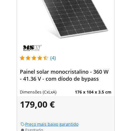
(4)
Painel solar monocristalino - 360 W
- 41.36 V - com díodo de bypass
Dimensões (CxLxA)
176 x 104 x 3.5 cm
179,00 €
Preço mais baixo garantido
Esgotado