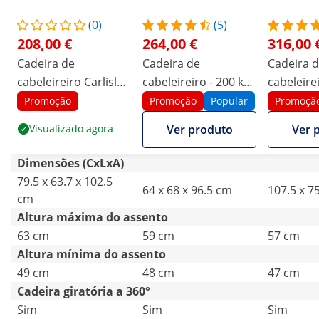
(0)
(5)
208,00 €
264,00 €
316,00 
Cadeira de
Cadeira de
Cadeira 
cabeleireiro Carlisle
cabeleireiro - 200 kg -
cabeleire
com apoio para os
Preto
apoio par
Promoção
Promoção
Popular
Promoçã
pés - 49 - 63 cm - 150
470-570 
Visualizado agora
Ver produto
Ver 
kg - branco
- Preto
Dimensões (CxLxA)
79.5 x 63.7 x 102.5
64 x 68 x 96.5 cm
107.5 x 7
cm
Altura máxima do assento
63 cm
59 cm
57 cm
Altura mínima do assento
49 cm
48 cm
47 cm
Cadeira giratória a 360°
Sim
Sim
Sim