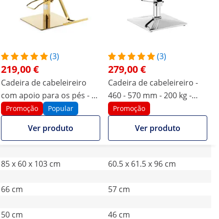
(3)
(3)
219,00 €
279,00 €
Cadeira de cabeleireiro
Cadeira de cabeleireiro -
com apoio para os pés - 50
460 - 570 mm - 200 kg -
- 66 cm - 200 kg - Preto,
Preto
Promoção
Popular
Promoção
Dourado
Ver produto
Ver produto
85 x 60 x 103 cm
60.5 x 61.5 x 96 cm
66 cm
57 cm
50 cm
46 cm