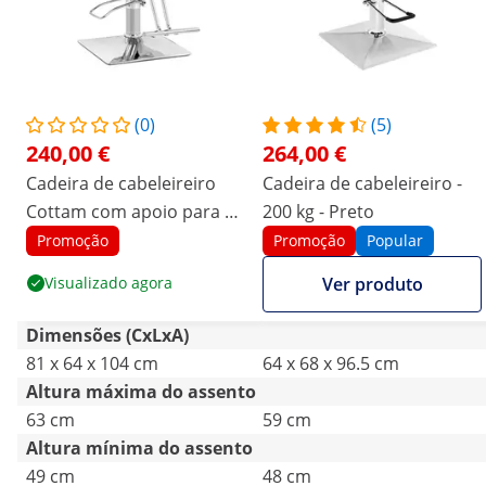
(0)
(5)
240,00 €
264,00 €
Cadeira de cabeleireiro
Cadeira de cabeleireiro -
Cottam com apoio para os
200 kg - Preto
pés - 49 - 63 cm - 150 kg -
Promoção
Promoção
Popular
bege
Visualizado agora
Ver produto
Dimensões (CxLxA)
81 x 64 x 104 cm
64 x 68 x 96.5 cm
Altura máxima do assento
63 cm
59 cm
Altura mínima do assento
49 cm
48 cm