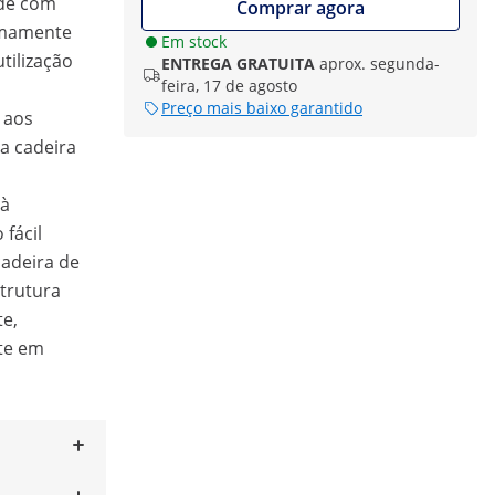
ade com
Comprar agora
emamente
Em stock
tilização
ENTREGA GRATUITA
aprox. segunda-
feira, 17 de agosto
Preço mais baixo garantido
s aos
 a cadeira
 à
fácil
cadeira de
strutura
te,
te em