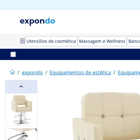
Utensílios de cosmética
Massagem e Wellness
Banco
/
expondo
/
Equipamentos de estética
/
Equipame