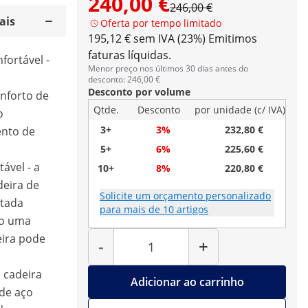
240,00 €
246,00 €
ais
Oferta por tempo limitado
195,12 € sem IVA (23%)
Emitimos
faturas líquidas.
fortável -
Menor preço nos últimos 30 dias antes do
desconto: 246,00 €
Desconto por volume
nforto de
Qtde.
Desconto
por unidade (c/ IVA)
o
3+
3%
232,80 €
nto de
5+
6%
225,60 €
tável - a
10+
8%
220,80 €
deira de
Solicite um orçamento personalizado
stada
para mais de 10 artigos
do uma
Quantidade
eira pode
-
+
 cadeira
Adicionar ao carrinho
 de aço