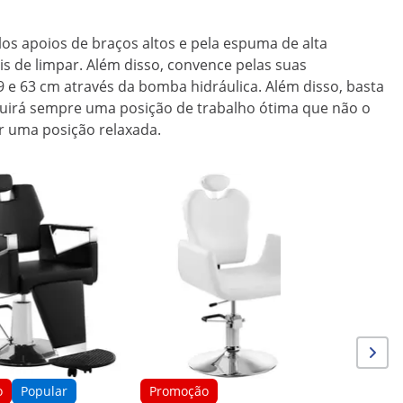
los apoios de braços altos e pela espuma de alta
is de limpar. Além disso, convence pelas suas
49 e 63 cm através da bomba hidráulica. Além disso, basta
seguirá sempre uma posição de trabalho ótima que não o
r uma posição relaxada.
Promoç
Cadeira 
apoio par
200 kg - 
o
Popular
Promoção