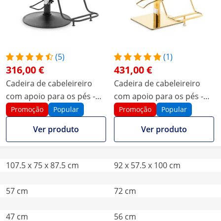
(5)
(1)
316,00 €
431,00 €
Cadeira de cabeleireiro
Cadeira de cabeleireiro
com apoio para os pés -
com apoio para os pés -
470-570 mm - 200 kg -
560 - 720 mm - 200 kg -
Promoção
Popular
Promoção
Popular
Preto
dourado, bege
Ver produto
Ver produto
107.5 x 75 x 87.5 cm
92 x 57.5 x 100 cm
57 cm
72 cm
47 cm
56 cm