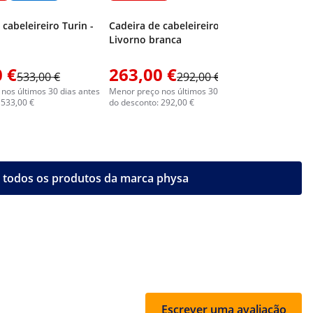
 cabeleireiro Turin -
Cadeira de cabeleireiro Physa
Livorno branca
 €
263,00 €
313,0
533,00 €
292,00 €
nos últimos 30 dias antes
Menor preço nos últimos 30 dias antes
Menor preç
 533,00 €
do desconto: 292,00 €
do descont
 todos os produtos da marca physa
Escrever uma avaliação