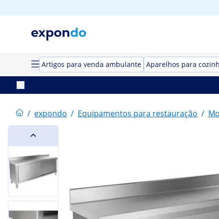
Artigos para venda ambulante
Aparelhos para cozin
/
expondo
/
Equipamentos para restauração
/
Mo