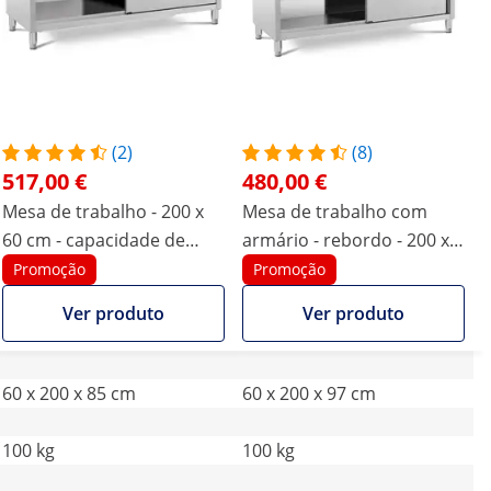
(2)
(8)
517,00 €
480,00 €
Mesa de trabalho - 200 x
Mesa de trabalho com
60 cm - capacidade de
armário - rebordo - 200 x
carga 600 kg
60 cm - 600 kg
Promoção
Promoção
Ver produto
Ver produto
60 x 200 x 85 cm
60 x 200 x 97 cm
100 kg
100 kg