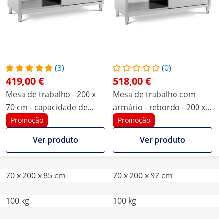
(3)
(0)
419,00 €
518,00 €
Mesa de trabalho - 200 x
Mesa de trabalho com
70 cm - capacidade de
armário - rebordo - 200 x
peso 600 kg
70 cm - 600 kg
Promoção
Promoção
Ver produto
Ver produto
70 x 200 x 85 cm
70 x 200 x 97 cm
100 kg
100 kg