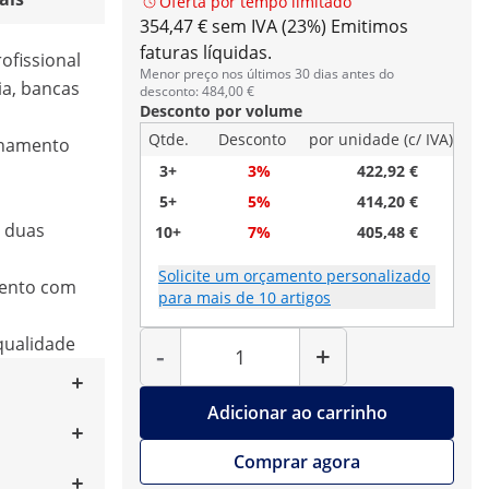
Oferta por tempo limitado
354,47 € sem IVA (23%)
Emitimos
faturas líquidas.
ofissional
Menor preço nos últimos 30 dias antes do
ia, bancas
desconto: 484,00 €
Desconto por volume
Qtde.
Desconto
por unidade (c/ IVA)
enamento
3+
3%
422,92 €
5+
5%
414,20 €
 duas
10+
7%
405,48 €
Solicite um orçamento personalizado
ento com
para mais de 10 artigos
Quantidade
 qualidade
-
+
Adicionar ao carrinho
Comprar agora