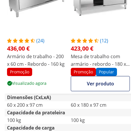
(24)
(12)
436,00 €
423,00 €
Armário de trabalho - 200
Mesa de trabalho com
x 60 cm - Rebordo - 160 kg
armário - rebordo - 180 x
60 cm - 600 kg
Promoção
Promoção
Popular
Visualizado agora
Ver produto
Dimensões (CxLxA)
60 x 200 x 97 cm
60 x 180 x 97 cm
Capacidade da prateleira
100 kg
100 kg
Capacidade de carga