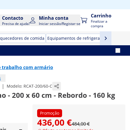
Carrinho
Contacto
Minha conta
Finalizar a
Precisa de ajuda?
Iniciar sessão/Registar-se
compra
quecedores de comida
Equipamentos de refrigeração para resta
 trabalho com armário
s
|
Modelo:
RCAT-200/60-C
o - 200 x 60 cm - Rebordo - 160 kg
Promoção
436,00 €
484,00 €
ais