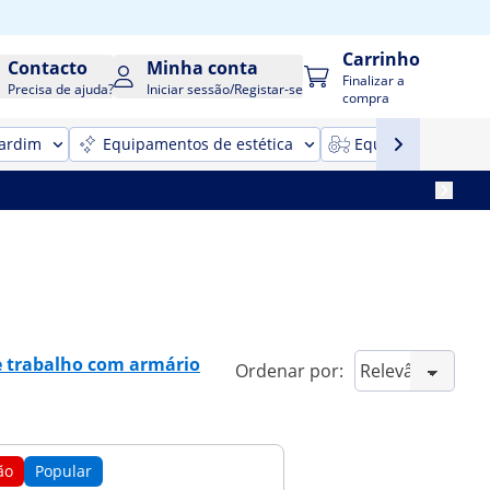
Carrinho
Contacto
Minha conta
Finalizar a
Precisa de ajuda?
Iniciar sessão/Registar-se
compra
jardim
Equipamentos de estética
Equipamentos para
 trabalho com armário
Ordenar por:
ão
Popular