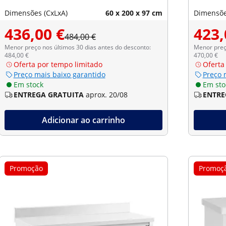
Dimensões (CxLxA)
60 x 200 x 97 cm
Dimensõe
436,00 €
423,
484,00 €
Menor preço nos últimos 30 dias antes do desconto:
Menor preço
484,00 €
470,00 €
Oferta por tempo limitado
Oferta
Preço mais baixo garantido
Preço 
Em stock
Em sto
ENTREGA GRATUITA
aprox. 20/08
ENTRE
Adicionar ao carrinho
Promoção
Promoç