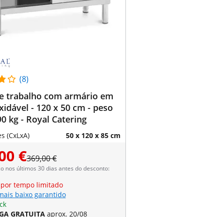
(8)
e trabalho com armário em
xidável - 120 x 50 cm - peso
0 kg - Royal Catering
s (CxLxA)
50 x 120 x 85 cm
00 €
369,00 €
 nos últimos 30 dias antes do desconto:
 por tempo limitado
mais baixo garantido
ck
GA GRATUITA
aprox. 20/08