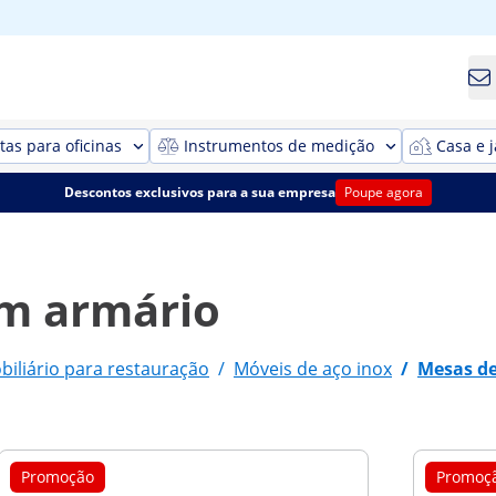
as para oficinas
Instrumentos de medição
Casa e 
Descontos exclusivos para a sua empresa
Poupe agora
om armário
biliário para restauração
/
Móveis de aço inox
/
Mesas de
Promoção
Promoç