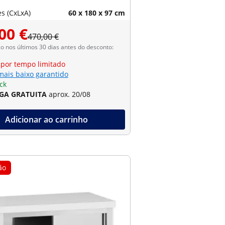
s (CxLxA)
60 x 180 x 97 cm
00 €
470,00 €
 nos últimos 30 dias antes do desconto:
 por tempo limitado
mais baixo garantido
ck
GA GRATUITA
aprox. 20/08
Adicionar ao carrinho
ão