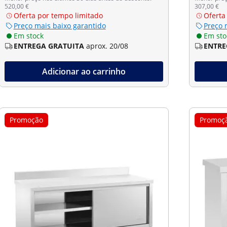
520,00 €
307,00 €
Oferta por tempo limitado
Oferta
Preço mais baixo garantido
Preço 
Em stock
Em sto
ENTREGA GRATUITA
aprox. 20/08
ENTRE
Adicionar ao carrinho
Promoção
Promoç