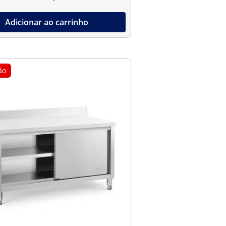
Adicionar ao carrinho
ão