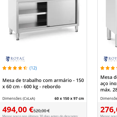
(12)
Mesa d
Mesa de trabalho com armário - 150
aço ino
x 60 cm - 600 kg - rebordo
máx. 28
Dimensões (CxLxA)
60 x 150 x 97 cm
Dimensõe
494,00 €
276,
520,00 €
Menor preço nos últimos 30 dias antes do desconto:
Menor preço