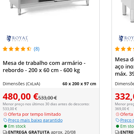
(8)
Mesa d
Mesa de trabalho com armário -
aço ino
rebordo - 200 x 60 cm - 600 kg
máx. 39
Dimensões (CxLxA)
60 x 200 x 97 cm
Dimensõe
480,00 €
332,
533,00 €
Menor preço nos últimos 30 dias antes do desconto:
Menor preço
533,00 €
369,00 €
Oferta por tempo limitado
Oferta
Preço mais baixo garantido
Preço 
Em stock
Em sto
ENTREGA GRATUITA
aprox. 20/08
ENTRE