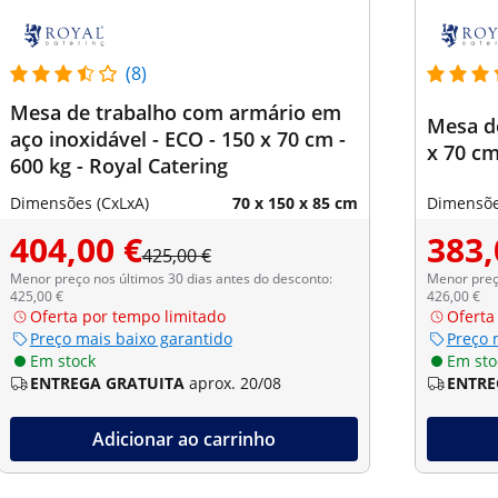
(8)
Mesa de trabalho com armário em
Mesa de
aço inoxidável - ECO - 150 x 70 cm -
x 70 cm
600 kg - Royal Catering
Dimensões (CxLxA)
70 x 150 x 85 cm
Dimensõe
404,00 €
383,
425,00 €
Menor preço nos últimos 30 dias antes do desconto:
Menor preço
425,00 €
426,00 €
Oferta por tempo limitado
Oferta
Preço mais baixo garantido
Preço 
Em stock
Em sto
ENTREGA GRATUITA
aprox. 20/08
ENTRE
Adicionar ao carrinho