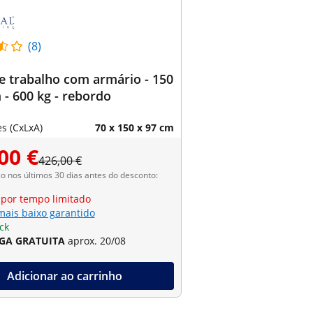
(8)
 trabalho com armário - 150
 - 600 kg - rebordo
s (CxLxA)
70 x 150 x 97 cm
00 €
426,00 €
 nos últimos 30 dias antes do desconto:
 por tempo limitado
mais baixo garantido
ck
GA GRATUITA
aprox. 20/08
Adicionar ao carrinho