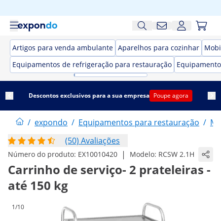
Artigos para venda ambulante
Aparelhos para cozinhar
Mobi
Equipamentos de refrigeração para restauração
Equipamento
Descontos exclusivos para a sua empresa
Poupe agora
/
expondo
/
Equipamentos para restauração
/
Mo
(50) Avaliações
|
Número do produto:
EX10010420
Modelo:
RCSW 2.1H
Carrinho de serviço- 2 prateleiras -
até 150 kg
1/10