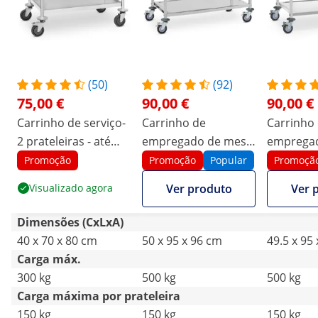
(50)
(92)
75,00 €
90,00 €
90,00 €
Carrinho de serviço-
Carrinho de
Carrinho
2 prateleiras - até
empregado de mesa
emprega
150 kg
- 3 prateleiras - 150
- 3 pratel
Promoção
Promoção
Popular
Promoçã
kg
500 kg
Visualizado agora
Ver produto
Ver 
Dimensões (CxLxA)
40 x 70 x 80 cm
50 x 95 x 96 cm
49.5 x 95
Carga máx.
300 kg
500 kg
500 kg
Carga máxima por prateleira
150 kg
150 kg
150 kg