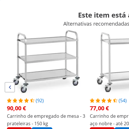
Este item está
Alternativas recomendadas
Artigos para venda ambulante
Aparelhos para cozinhar
Mobi
Equipamentos de refrigeração para restauração
Equipamento
Descontos exclusivos para a sua empresa
Poupe agora
/
expondo
/
Equipamentos para restauração
/
Mo
(12) Avaliações
|
Número do produto:
EX10011223
Modelo:
RCSW-3SQ2
Carrinho de serviço - 3 prateleiras
(92)
(54)
- 150 kg
90,00 €
77,00 €
Carrinho de empregado de mesa - 3
Carrinho de empr
1/4
prateleiras - 150 kg
aço nobre - até 20