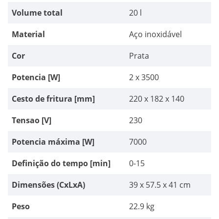
Volume total
20 l
Material
Aço inoxidável
Cor
Prata
Potencia [W]
2 x 3500
Cesto de fritura [mm]
220 x 182 x 140
Tensao [V]
230
Potencia máxima [W]
7000
Definição do tempo [min]
0-15
Dimensões (CxLxA)
39 x 57.5 x 41 cm
Peso
22.9 kg