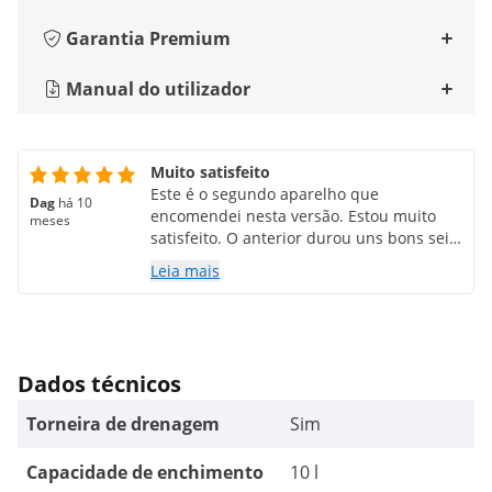
Garantia Premium
Manual do utilizador
Muito satisfeito
Este é o segundo aparelho que
Dag
há 10
encomendei nesta versão. Estou muito
meses
satisfeito. O anterior durou uns bons seis
anos com uso diário intensivo. O novo
Leia mais
modelo, que encomendei e recebi há
cerca de uma semana, parece ter sido
redesenhado. Limpar a banheira agora é
um pouco mais fácil.
Dados técnicos
Torneira de drenagem
Sim
Capacidade de enchimento
10 l