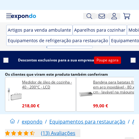
Artigos para venda ambulante
Aparelhos para cozinhar
Mobi
Equipamentos de refrigeração para restauração
Equipamento
Descontos exclusivos para a sua empresa
Poupe agora
Os clientes que viram este produto também conferiram
Medidor de óleo de cozinha -
Bandeja para batatas frita
40 - 200°C - LCD
em aço inoxidável - 80 x 3
cm - lavável na máquina d
lavar louça - Royal Caterin
218,00 €
99,00 €
/
expondo
/
Equipamentos para restauração
/
Ap
(13) Avaliações