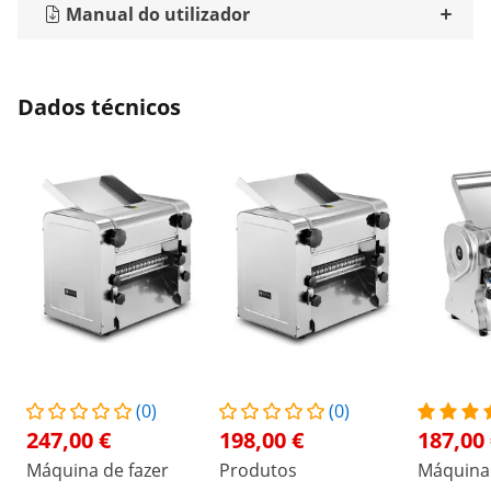
Manual do utilizador
Dados técnicos
(0)
(0)
247,00 €
198,00 €
187,00
Máquina de fazer
Produtos
Máquina