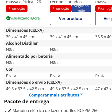
massa elétrica - 26
recondicionados
massas - 
Segunda
cm - Espessura de
Máquina de fazer
220 mm 
Promoção
Promoção
Promoç
mão
massa de 1 a 14 mm
massa elétrica - 26
Visualizado agora
Ver produto
Ver
- Royal Catering
cm - Espessura de
massa de 1 a 14 mm -
Dimensões (CxLxA)
Royal Catering
39 x 41 x 45 cm
39 x 41 x 45 cm
36.5 x 40
Alcohol Distiller
Não
Não
-
Alimentado por bateria
Não
Não
-
Cor
Prata
Prata
Prata
Dimensões do envio (CxLxA)
49.5 x 37.5 x 42.5 cm
49.5 x 37.5 x 42.5 cm
47 x 42 
Comparar mais atributos
Pacote de entrega
Máquina elétrica de fazer noodles RCEPM-260