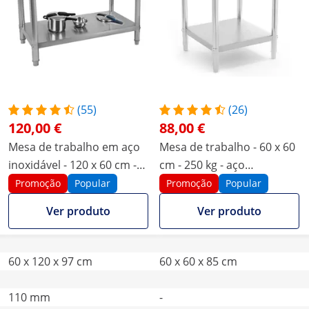
(55)
(26)
120,00 €
88,00 €
Mesa de trabalho em aço
Mesa de trabalho - 60 x 60
inoxidável - 120 x 60 cm -
cm - 250 kg - aço
250 kg - de parede
inoxidável
Promoção
Popular
Promoção
Popular
Ver produto
Ver produto
60 x 120 x 97 cm
60 x 60 x 85 cm
110 mm
-