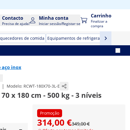
Carrinho
Contacto
Minha conta
Finalizar a
Precisa de ajuda?
Iniciar sessão/Registar-se
compra
quecedores de comida
Equipamentos de refrigeração para resta
 aço inox
|
Modelo:
RCWT-180X70-3L-E
70 x 180 cm - 500 kg - 3 níveis
Promoção
314,00 €
349,00 €
ais