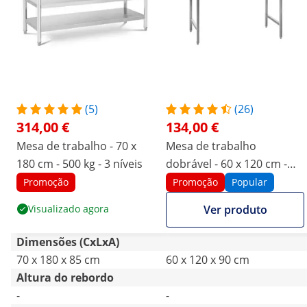
(5)
(26)
314,00 €
134,00 €
Mesa de trabalho - 70 x
Mesa de trabalho
180 cm - 500 kg - 3 níveis
dobrável - 60 x 120 cm -
aço inoxidável
Promoção
Promoção
Popular
Visualizado agora
Ver produto
Dimensões (CxLxA)
70 x 180 x 85 cm
60 x 120 x 90 cm
Altura do rebordo
-
-