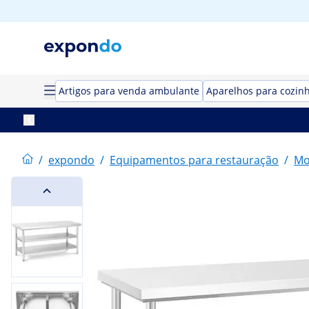
Artigos para venda ambulante
Aparelhos para cozin
/
expondo
/
Equipamentos para restauração
/
Mo