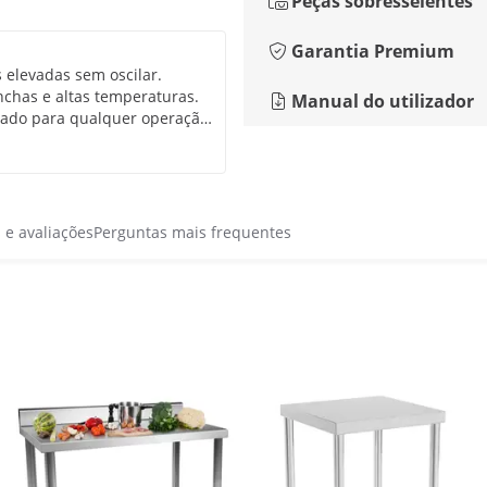
Peças sobresselentes
Garantia Premium
s elevadas sem oscilar.
chas e altas temperaturas.
Manual do utilizador
quado para qualquer operação
mplo espaço de trabalho e a
nter tudo organizado e à
 busca uma bancada de
s e avaliações
Perguntas mais frequentes