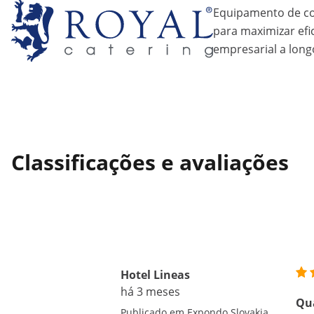
Equipamento de coz
para maximizar efic
empresarial a long
Classificações e avaliações
Hotel Lineas
há 3 meses
Qua
Publicado em Expondo Slovakia