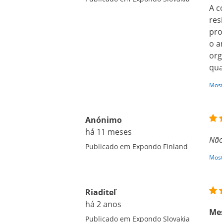
A c
res
pro
o a
org
qua
Most
Anónimo
há 11 meses
Não
Publicado em Expondo Finland
Most
Riaditeľ
há 2 anos
Mes
Publicado em Expondo Slovakia