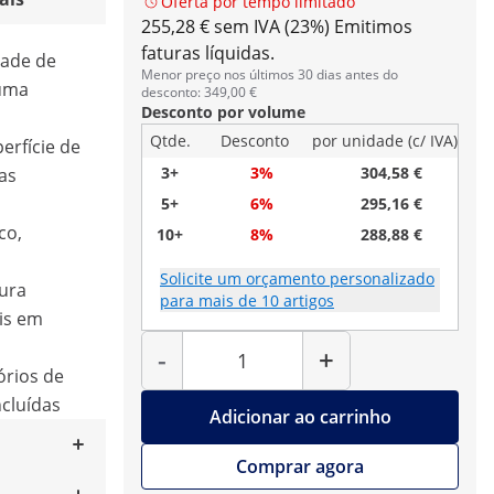
Oferta por tempo limitado
255,28 € sem IVA (23%)
Emitimos
faturas líquidas.
dade de
Menor preço nos últimos 30 dias antes do
 uma
desconto: 349,00 €
Desconto por volume
Qtde.
Desconto
por unidade (c/ IVA)
erfície de
3+
3%
304,58 €
as
5+
6%
295,16 €
co,
10+
8%
288,88 €
Solicite um orçamento personalizado
gura
para mais de 10 artigos
is em
Quantidade
-
+
sórios de
cluídas
Adicionar ao carrinho
Comprar agora