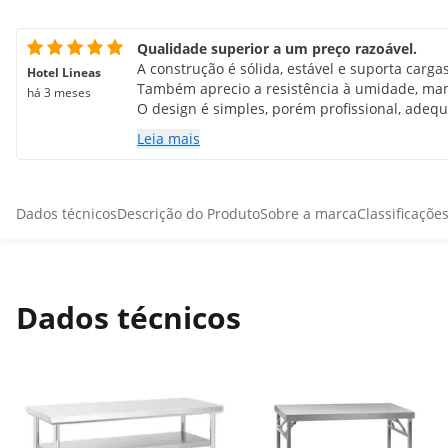
Qualidade superior a um preço razoável.
A construção é sólida, estável e suporta carga
Hotel Lineas
Também aprecio a resistência à umidade, man
há 3 meses
O design é simples, porém profissional, ade
gastronômica. Um grande ponto positivo é o a
Leia mais
solução prática de prateleiras que ajuda a ma
mão. Definitivamente, recomendo para quem
qualidade para uma cozinha profissional.
Dados técnicos
Descrição do Produto
Sobre a marca
Classificaçõe
Dados técnicos