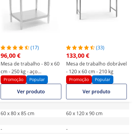
(17)
(33)
96,00 €
133,00 €
Mesa de trabalho - 80 x 60
Mesa de trabalho dobrável
cm - 250 kg - aço
- 120 x 60 cm - 210 kg
inoxidável
Promoção
Popular
Promoção
Popular
Ver produto
Ver produto
60 x 80 x 85 cm
60 x 120 x 90 cm
-
-